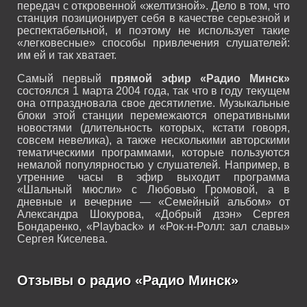
передач с откровенной «желтизной». Дело в том, что
станция позиционирует себя в качестве серьезной и
респектабельной, и поэтому не использует такие
«легковесные» способы привлечения слушателей:
им ей и так хватает.
Самый первый
прямой эфир «Радио Минск»
состоялся 1 марта 2004 года, так что в году текущем
она отпраздновала свое десятилетие. Музыкальные
блоки этой станции перемежаются оперативными
новостями (длительность которых, кстати говоря,
совсем невелика), а также несколькими авторскими
тематическими программами, которые пользуются
немалой популярностью у слушателей. Например, в
утренние часы в эфир выходит программа
«Шальный мюсли» с Любовью Громовой, а в
дневные и вечерние — «Семейный альбом» от
Александра Шокурова, «Добрый дзэн» Сергея
Бондаренко, «Playback» и «Рок-н-Ролл: зал славы»
Сергея Киселева.
Отзывы о радио «Радио Минск»