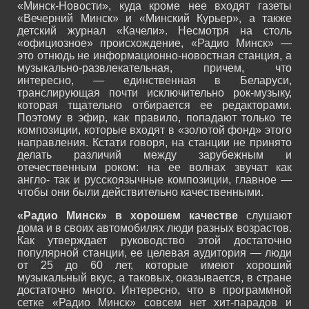
«Минск-Новости», куда кроме нее входят газеты
«Вечерний Минск» и «Минский Курьер», а также
детский журнал «Качели». Несмотря на столь
«официозное» происхождение, «Радио Минск» —
это отнюдь не информационно-новостная станция, а
музыкально-развлекательная, причем, что
интересно, — единственная в Беларуси,
транслирующая почти исключительно рок-музыку,
которая тщательно отбирается ее редакторами.
Поэтому в эфир, как правило, попадают только те
композиции, которые входят в «золотой фонд» этого
направления. Кстати говоря, на станции не принято
делать различий между зарубежным и
отечественным роком: на ее волнах звучат как
англо- так и русскоязычные композиции, главное —
чтобы они были действительно качественными.
«Радио Минск» в хорошем качестве
слушают
дома и в своих автомобилях люди разных возрастов.
Как утверждает руководство этой достаточно
популярной станции, ее целевая аудитория — люди
от 25 до 60 лет, которые имеют хороший
музыкальный вкус, а таковых, оказывается, в стране
достаточно много. Интересно, что в программной
сетке «Радио Минск» совсем нет хит-парадов и