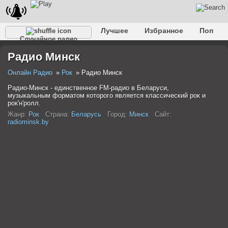
Лучшее
Избранное
Поп
Случайное радио
Клубное
Рок
Ретро
Шансон
Релакс
Радио Минск
Разговорное
Рэп
Транс
Дип-хаус
Фолк
Джаз
Детское
Классическое
Онлайн Радио
Рок
Радио Минск
Радио-Минск - единственное FM-радио в Беларуси,
музыкальным форматом которого является классический рок и
рок'н'ролл.
Жанр:
Рок
Страна:
Беларусь
Город:
Минск
Сайт:
radiominsk.by