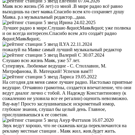
Евгений
07.04.2026
Маяк всю жизнь (56 лет) со мной .В мире радио всё равно
выходишь на свет маяка.Спасибо всем кто сохраняет душу
Маяка. p.s музыкальный редактор...дааа.
Ирина
24.02.2025
Лучшее радио в мире.Слушаю &quot;Маяк&quot; уже полвека
и он всегда интересен.Спасибо всем ,кто создаёт радио
&quot;Маяк&quot;.
ILYA
22.11.2024
пожалуй на Маяке самый лучший музыкальный редактор
Валерий С
30.07.2024
Слушаю всю жизнь Маяк, уже 57 лет.
Суперзвук. Любимые ведущие - С. Стиллавин, М.
Митрофанова, В. Матецкий! Успехов вам!!!
Лариса
19.05.2022
На сегодня для меня самое лучшее радио. Настолько приятные
ведущие. Отчаянно грамотны, создается впечатление, что они
ведут диалог лично с тобой. А Надежду Константиновну (к
сожалению не уловила все ее регалии) оценить невозможно.
Вау-вау! Просто заслушиваешься: искрометный юмор,
глубокие знания, слушал бы целый день. Главное,
прислушиваешься к ее советам.
Анур Фаттахов
16.07.2020
Звук ведут хорошо, что не скажешь когда переключаются на
рекламу местные станции . Маяк жил, жив,будет жить.