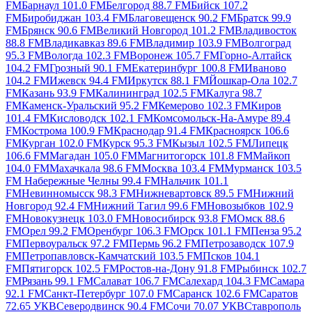
FM
Барнаул 101.0 FM
Белгород 88.7 FM
Бийск 107.2
FM
Биробиджан 103.4 FM
Благовещенск 90.2 FM
Братск 99.9
FM
Брянск 90.6 FM
Великий Новгород 101.2 FM
Владивосток
88.8 FM
Владикавказ 89.6 FM
Владимир 103.9 FM
Волгоград
95.3 FM
Вологда 102.3 FM
Воронеж 105.7 FM
Горно-Алтайск
104.2 FM
Грозный 90.1 FM
Екатеринбург 100.8 FM
Иваново
104.2 FM
Ижевск 94.4 FM
Иркутск 88.1 FM
Йошкар-Ола 102.7
FM
Казань 93.9 FM
Калининград 102.5 FM
Калуга 98.7
FM
Каменск-Уральский 95.2 FM
Кемерово 102.3 FM
Киров
101.4 FM
Кисловодск 102.1 FM
Комсомольск-На-Амуре 89.4
FM
Кострома 100.9 FM
Краснодар 91.4 FM
Красноярск 106.6
FM
Курган 102.0 FM
Курск 95.3 FM
Кызыл 102.5 FM
Липецк
106.6 FM
Магадан 105.0 FM
Магнитогорск 101.8 FM
Майкоп
104.0 FM
Махачкала 98.6 FM
Москва 103.4 FM
Мурманск 103.5
FM
Набережные Челны 99.4 FM
Нальчик 101.1
FM
Невинномысск 98.3 FM
Нижневартовск 89.5 FM
Нижний
Новгород 92.4 FM
Нижний Тагил 99.6 FM
Новозыбков 102.9
FM
Новокузнецк 103.0 FM
Новосибирск 93.8 FM
Омск 88.6
FM
Орел 99.2 FM
Оренбург 106.3 FM
Орск 101.1 FM
Пенза 95.2
FM
Первоуральск 97.2 FM
Пермь 96.2 FM
Петрозаводск 107.9
FM
Петропавловск-Камчатский 103.5 FM
Псков 104.1
FM
Пятигорск 102.5 FM
Ростов-на-Дону 91.8 FM
Рыбинск 102.7
FM
Рязань 99.1 FM
Салават 106.7 FM
Салехард 104.3 FM
Самара
92.1 FM
Санкт-Петербург 107.0 FM
Саранск 102.6 FM
Саратов
72.65 УКВ
Северодвинск 90.4 FM
Сочи 70.07 УКВ
Ставрополь