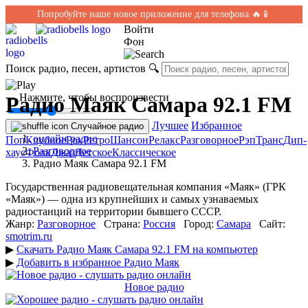
Попробуйте наше новое приложение для телефона 🔥📱
Войти
Фон
Поиск радио, песен, артистов
🔍
← Нажмите, чтобы воспроизвести
Радио Маяк Самара 92.1 FM
Лучшее
Избранное
Случайное радио
онлайн радио
Поп
Клубное
Рок
Ретро
Шансон
Релакс
Разговорное
Рэп
Транс
Дип-
Разговорное
хаус
Фолк
Джаз
Детское
Классическое
Радио Маяк Самара 92.1 FM
Государственная радиовещательная компания «Маяк» (ГРК
«Маяк») — одна из крупнейших и самых узнаваемых
радиостанций на территории бывшего СССР.
Жанр:
Разговорное
Страна:
Россия
Город:
Самара
Сайт:
smotrim.ru
▶
Скачать Радио Маяк Самара 92.1 FM на компьютер
▶
Добавить в избранное Радио Маяк
Новое радио