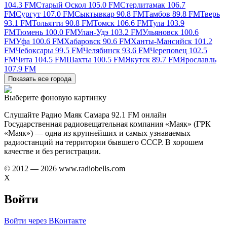
104.3 FM
Старый Оскол 105.0 FM
Стерлитамак 106.7
FM
Сургут 107.0 FM
Сыктывкар 90.8 FM
Тамбов 89.8 FM
Тверь
93.1 FM
Тольятти 90.8 FM
Томск 106.6 FM
Тула 103.9
FM
Тюмень 100.0 FM
Улан-Удэ 103.2 FM
Ульяновск 100.6
FM
Уфа 100.6 FM
Хабаровск 90.6 FM
Ханты-Мансийск 101.2
FM
Чебоксары 99.5 FM
Челябинск 93.6 FM
Череповец 102.5
FM
Чита 104.5 FM
Шахты 100.5 FM
Якутск 89.7 FM
Ярославль
107.9 FM
Показать все города
Выберите фоновую картинку
Слушайте Радио Маяк Самара 92.1 FM онлайн
Государственная радиовещательная компания «Маяк» (ГРК
«Маяк») — одна из крупнейших и самых узнаваемых
радиостанций на территории бывшего СССР. В хорошем
качестве и без регистрации.
© 2012 — 2026 www.radiobells.com
X
Войти
Войти через ВКонтакте