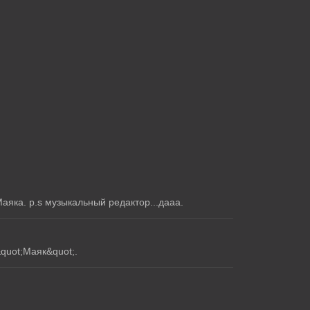
аяка. p.s музыкальный редактор...дааа.
quot;Маяк&quot;.