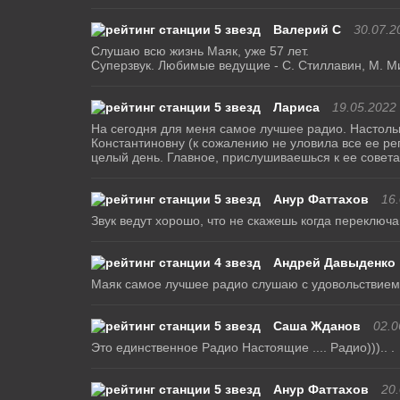
Валерий С
30.07.2
Слушаю всю жизнь Маяк, уже 57 лет.
Суперзвук. Любимые ведущие - С. Стиллавин, М. Ми
Лариса
19.05.2022
На сегодня для меня самое лучшее радио. Настольк
Константиновну (к сожалению не уловила все ее ре
целый день. Главное, прислушиваешься к ее совета
Анур Фаттахов
16
Звук ведут хорошо, что не скажешь когда переключа
Андрей Давыденко
Маяк самое лучшее радио слушаю с удовольствием
Саша Жданов
02.0
Это единственное Радио Настоящие .... Радио))).. .
Анур Фаттахов
20