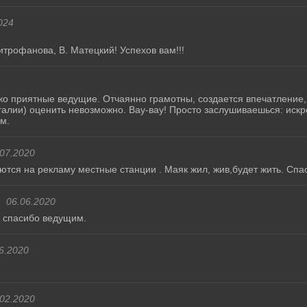
024
трофанова, В. Матецкий! Успехов вам!!!
о приятные ведущие. Отчаянно грамотны, создается впечатление, 
галии) оценить невозможно. Вау-вау! Просто заслушиваешься: иск
м.
.07.2020
ются на рекламу местные станции . Маяк жил, жив,будет жить. Спа
06.06.2020
 спасибо ведущим.
6.2020
.02.2020