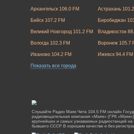
Архангельск 106.0 FM
Астрахань 101.
Бийск 107.2 FM
Биробиджан 10
Великий Новгород 101.2 FM
Владивосток 88
Вологда 102.3 FM
Воронеж 105.7 
Иваново 104.2 FM
Ижевск 94.4 FM
Калининград 102.5 FM
Показать все города
Калуга 98.7 FM
Комсомольск-На
Кисловодск 102.1 FM
FM
Курган 102.0 FM
Курск 95.3 FM
Магнитогорск 101.8 FM
Майкоп 104.0 F
Слушайте Радио Маяк Чита 104.5 FM онлайн Госу
Набережные Челны 99.4 FM
радиовещательная компания «Маяк» (ГРК «Маяк»)
Нальчик 101.1 
крупнейших и самых узнаваемых радиостанций на
бывшего СССР. В хорошем качестве и без регистра
Нижний Тагил 99.6 FM
Новозыбков 102