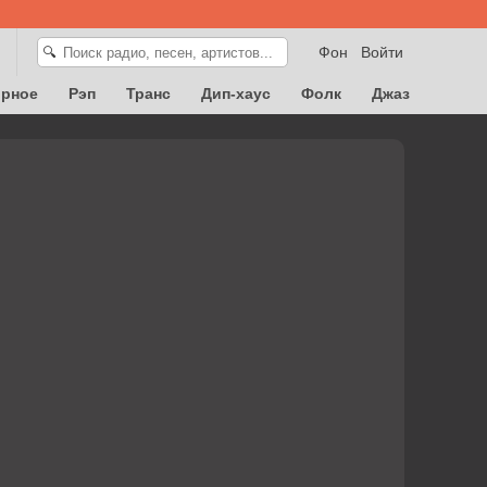
Фон
Войти
🔍
орное
Рэп
Транс
Дип-хаус
Фолк
Джаз