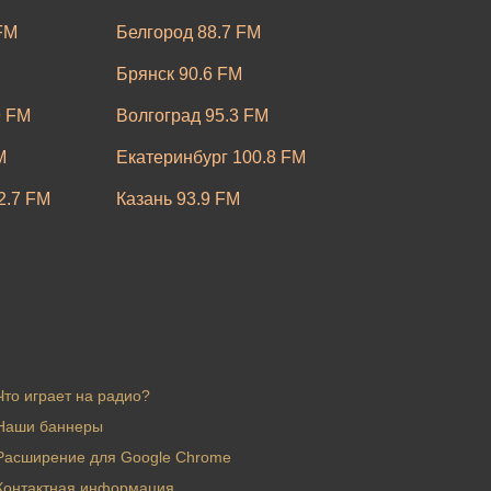
FM
Белгород 88.7 FM
Брянск 90.6 FM
9 FM
Волгоград 95.3 FM
M
Екатеринбург 100.8 FM
2.7 FM
Казань 93.9 FM
 FM
Киров 101.4 FM
 FM
Красноярск 106.6 FM
M
Магадан 105.0 FM
M
Мурманск 103.5 FM
Что играет на радио?
89.5 FM
Наши баннеры
Нижний Новгород 92.4 FM
Расширение для Google Chrome
.8 FM
Омск 88.6 FM
Контактная информация