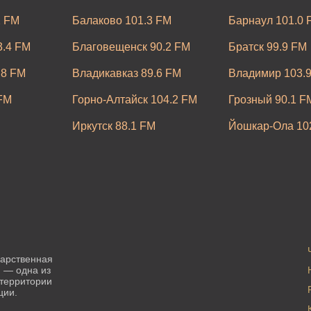
2 FM
Балаково 101.3 FM
Барнаул 101.0 
3.4 FM
Благовещенск 90.2 FM
Братск 99.9 FM
.8 FM
Владикавказ 89.6 FM
Владимир 103.
FM
Горно-Алтайск 104.2 FM
Грозный 90.1 F
Иркутск 88.1 FM
Йошкар-Ола 10
Каменск-Уральский 95.2 FM
Кемерово 102.3
-Амуре 89.4
Кострома 100.9 FM
Краснодар 91.4
Кызыл 102.5 FM
Липецк 106.6 F
M
Махачкала 98.6 FM
Москва 103.4 F
дарственная
 — одна из
FM
Невинномысск 98.3 FM
Нижневартовск 
 территории
ции.
.9 FM
Новокузнецк 103.0 FM
Новосибирск 93