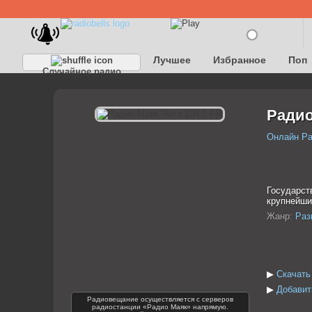
Лучшее
Избранное
Поп
Случайное радио
Детское
Классическое
Радио
Онлайн Р
Государст
крупнейши
Жанр:
Раз
▶
Скачать
▶
Добавит
Радиовещание осуществляется с серверов
радиостанции «Радио Маяк» напрямую.