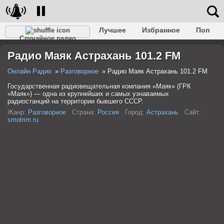
Лучшее
Избранное
Поп
Случайное радио
Клубное
Рок
Ретро
Шансон
Релакс
Радио Маяк Астрахань 101.2 FM
Разговорное
Рэп
Транс
Дип-хаус
Фолк
Джаз
Детское
Классическое
Онлайн Радио
Разговорное
Радио Маяк Астрахань 101.2 FM
Государственная радиовещательная компания «Маяк» (ГРК
«Маяк») — одна из крупнейших и самых узнаваемых
радиостанций на территории бывшего СССР.
Жанр:
Разговорное
Страна:
Россия
Город:
Астрахань
Сайт:
smotrim.ru