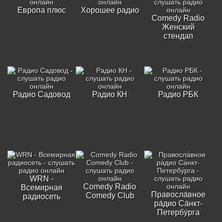
Европа плюс
Хорошее радио
Comedy Radio
Женский
стендап
Радио Садовод
Радио КН
Радио РБК
WRN -
Comedy Radio
Всемирная
Правосла́вное
Comedy Club
радиосеть
ра́дио Са́нкт-
Петербу́рга