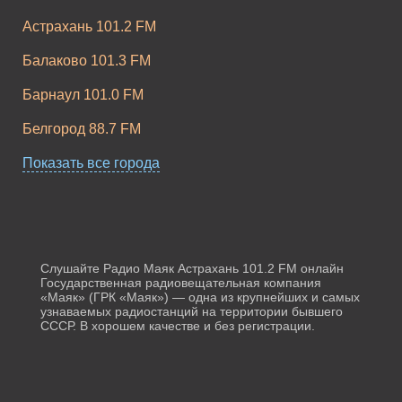
Астрахань 101.2 FM
Балаково 101.3 FM
Барнаул 101.0 FM
Белгород 88.7 FM
Бийск 107.2 FM
Показать все города
Биробиджан 103.4 FM
Благовещенск 90.2 FM
Братск 99.9 FM
Слушайте Радио Маяк Астрахань 101.2 FM онлайн
Государственная радиовещательная компания
«Маяк» (ГРК «Маяк») — одна из крупнейших и самых
Брянск 90.6 FM
узнаваемых радиостанций на территории бывшего
СССР. В хорошем качестве и без регистрации.
Великий Новгород 101.2 FM
Владивосток 88.8 FM
Владикавказ 89.6 FM