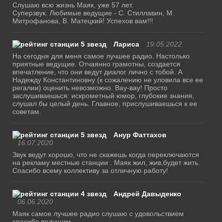
Слушаю всю жизнь Маяк, уже 57 лет.
Суперзвук. Любимые ведущие - С. Стиллавин, М.
Митрофанова, В. Матецкий! Успехов вам!!!
Лариса
19.05.2022
На сегодня для меня самое лучшее радио. Настолько
приятные ведущие. Отчаянно грамотны, создается
впечатление, что они ведут диалог лично с тобой. А
Надежду Константиновну (к сожалению не уловила все ее
регалии) оценить невозможно. Вау-вау! Просто
заслушиваешься: искрометный юмор, глубокие знания,
слушал бы целый день. Главное, прислушиваешься к ее
советам.
Анур Фаттахов
16.07.2020
Звук ведут хорошо, что не скажешь когда переключаются
на рекламу местные станции . Маяк жил, жив,будет жить.
Спасибо всему коллективу за отличную работу!
Андрей Давыденко
06.06.2020
Маяк самое лучшее радио слушаю с удовольствием
спасибо ведущим.