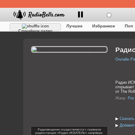
Лучшее
Избранное
Поп
Случайное радио
Детское
Классическое
Радио
Онлайн Р
Радио ИСК
открывает
от The Rol
Жанр:
Рок
▶
Скачать
▶
Добавит
Радиовещание осуществляется с серверов
радиостанции «Радио ИСКАТЕЛЬ» напрямую.