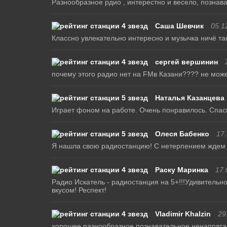
Разнообразное рдио , интерестно и весело, познав
Саша Шевчик
05.1
Классно увлекательно интересно и музычка ничё та
сергей вершинин
почему этого радио нет на FMв Казани???? не мож
Наталья Казанцева
Играет фоном на работе. Очень понравилось. Спаси
Олеся Бабенко
17
Я нашла свою радиостанцию! С нетерпением ждем ва
Раску Маринка
17.
Радио Искатель - радиостанция на 5+!!!Удивительн
вкусом! Респект!
Vladimir Khalzin
29
хорошее,разнообразное,познавательное,ненапряг