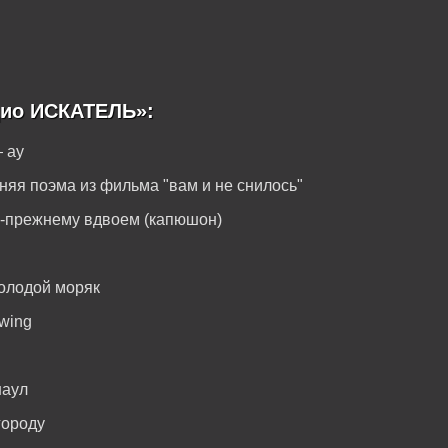
дио ИСКАТЕЛЬ»:
 ау
няя поэма из фильма "вам и не снилось"
о-прежнему вдвоем (капюшон)
олодой моряк
swing
наул
городу