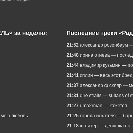
ЛЬ» за неделю:
Последние треки «Ра
21:52
александр розенбаум —
21:48
ирина отиева — послед
21:44
владимир кузьмин — п
21:41
сплин — весь этот бред
21:37
александр ф скляр — м
21:31
dire straits — sultans of 
21:27
uma2rman — кажется
 мою любовь
21:25
города искателя — бар
21:18
ю-питер — девушка по 