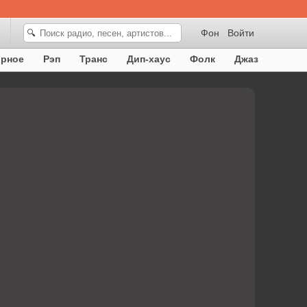
Фон
Войти
🔍
орное
Рэп
Транс
Дип-хаус
Фолк
Джаз