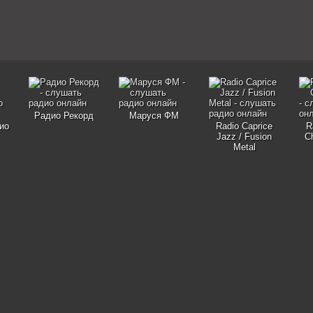
Радио Рекорд
Маруся ФМ
ио
Radio Caprice
R
Jazz / Fusion
C
Metal