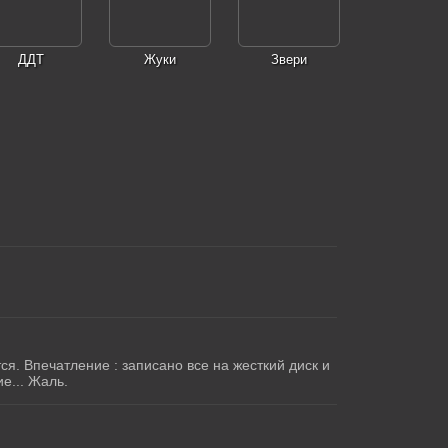
ДДТ
Жуки
Звери
я. Впечатление : записано все на жесткий диск и
е... Жаль.