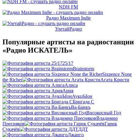
NDH FM
Радио Maximum Indie
УлетайРадио
Популярные артисты на радиостанции
«Радио ИСКАТЕЛЬ»
25/17
Brainstorm
Sixpence None
the Richer
Агата Кристи
Алиса
Ария
АукцЫон
Бригада С
Ва-Банкъ
Високосный Год
Владимир
Пресняков
Гарик
Сукачёв
ДДТ
Джанго