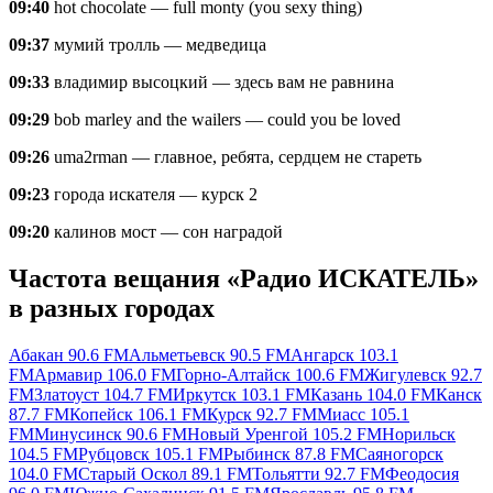
09:40
hot chocolate — full monty (you sexy thing)
09:37
мумий тролль — медведица
09:33
владимир высоцкий — здесь вам не равнина
09:29
bob marley and the wailers — could you be loved
09:26
uma2rman — главное, ребята, сердцем не стареть
09:23
города искателя — курск 2
09:20
калинов мост — сон наградой
Частота вещания «Радио ИСКАТЕЛЬ»
в разных городах
Абакан 90.6 FM
Альметьевск 90.5 FM
Ангарск 103.1
FM
Армавир 106.0 FM
Горно-Алтайск 100.6 FM
Жигулевск 92.7
FM
Златоуст 104.7 FM
Иркутск 103.1 FM
Казань 104.0 FM
Канск
87.7 FM
Копейск 106.1 FM
Курск 92.7 FM
Миасс 105.1
FM
Минусинск 90.6 FM
Новый Уренгой 105.2 FM
Норильск
104.5 FM
Рубцовск 105.1 FM
Рыбинск 87.8 FM
Саяногорск
104.0 FM
Старый Оскол 89.1 FM
Тольятти 92.7 FM
Феодосия