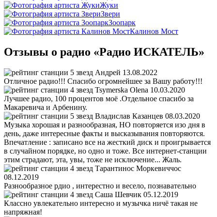
Жуки
Звери
Зоопарк
Калинов Мост
Отзывы о радио «Радио ИСКАТЕЛЬ»
Андрей
13.08.2022
Отличное радио!!! Спасибо огромнейшее за Вашу работу!!!
Tsymerska Olena
10.03.2020
Лучшее радио, 100 процентов моё .Отдельное спасибо за
Макаревича и Арбенину.
Владислав Казанцев
08.03.2020
Музыка хорошая и разнообразная, НО повторяется изо дня в
день, даже интересные факты и высказывания повторяются.
Впечатление : записано все на жесткий диск и проигрывается
в случайном порядке, но одно и тоже. Все интернет-станции
этим страдают, эта, увы, тоже не исключение... Жаль.
Тарантинос Моркевиччос
08.12.2019
Разнообразное рдио , интерестно и весело, познавательно
Саша Шевчик
05.12.2019
Классно увлекательно интересно и музычка ничё такая не
напряжная!