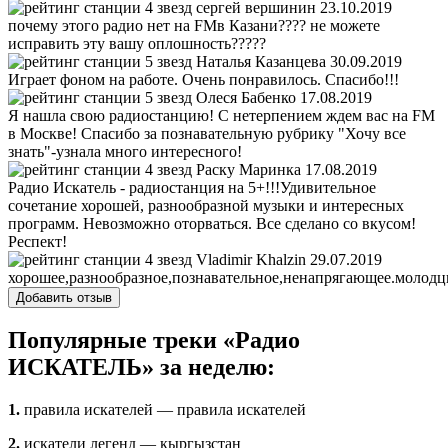
сергей вершинин
23.10.2019
почему этого радио нет на FMв Казани???? не можете
исправить эту вашу оплошность?????
Наталья Казанцева
30.09.2019
Играет фоном на работе. Очень понравилось. Спасибо!!!
Олеся Бабенко
17.08.2019
Я нашла свою радиостанцию! С нетерпением ждем вас на FM
в Москве! Спасибо за познавательную рубрику "Хочу все
знать"-узнала много интересного!
Раску Маринка
17.08.2019
Радио Искатель - радиостанция на 5+!!!Удивительное
сочетание хорошей, разнообразной музыки и интересных
программ. Невозможно оторваться. Все сделано со вкусом!
Респект!
Vladimir Khalzin
29.07.2019
хорошее,разнообразное,познавательное,ненапрягающее.молодц
Добавить отзыв
Популярные треки «Радио
ИСКАТЕЛЬ» за неделю:
1.
правила искателей — правила искателей
2.
искатели легенд — кыргызстан