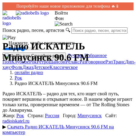
Попробуйте наше новое приложение для телефона 🔥📱
Войти
Фон
Поиск радио, песен, артистов
🔍
← Нажмите, чтобы воспроизвести
Радио ИСКАТЕЛЬ
Минусинск 90.6 FM
Лучшее
Избранное
Случайное радио
Поп
Клубное
Рок
Ретро
Шансон
Релакс
Разговорное
Рэп
Транс
Дип-
хаус
Фолк
Джаз
Детское
Классическое
онлайн радио
Рок
Радио ИСКАТЕЛЬ Минусинск 90.6 FM
Радио ИСКАТЕЛЬ – радио для тех, кто ищет свой путь,
покоряет вершины и открывает новое. В нашем эфире играют
только хиты, проверенные временем — от The Rolling Stones
до Аквариума.
Жанр:
Рок
Страна:
Россия
Город:
Минусинск
Сайт:
radioiskatel.ru
▶
Скачать Радио ИСКАТЕЛЬ Минусинск 90.6 FM на
компьютер