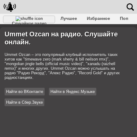
Лучшее
Избранное
Поп
Случайное радио
Клубное
Рок
Ретро
Шансон
Релакс
Ummet Ozcan на радио. Слушайте
Разговорное
Рэп
Транс
Дип-хаус
Фолк
онлайн.
Джаз
Детское
Классическое
Ummet Ozcan – это популряный клубный исполнитель таких
хитов как "timewave zero (mark sherry & bill neilson rmx)",
"mongolian jingle bells (official music video)", "xanadu (raizhell
remix)" и многих других. Ummet Ozcan можно услышать на
радио "Радио Рекорд", "Апекс Радио", "Record Gold" и других
радиостанциях.
Найти во ВКонтакте
Найти в Яндекс.Музыке
Найти в Сбер.Звуке