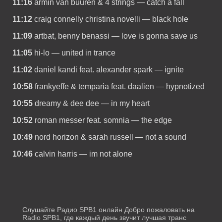
11:16
armin van buuren & 4 strings — catch a fall
11:12
craig connelly christina novelli — black hole
11:09
artbat, benny benassi — love is gonna save us
11:05
hi-lo — united in trance
11:02
daniel kandi feat. alexander spark — ignite
10:58
frankyeffe & temparia feat. daalien — hypnotized
10:55
dreamy & dee dee — in my heart
10:52
roman messer feat. somnia — the edge
10:49
nord horizon & sarah russell — not a sound
10:46
calvin harris — im not alone
Слушайте Радио SPB1 онлайн Добро пожаловать на
Radio SPB1, где каждый день звучит лучшая транс