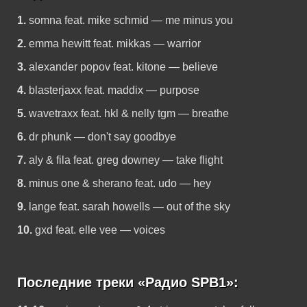
1.
somna feat. mike schmid — me minus you
2.
emma hewitt feat. mikkas — warrior
3.
alexander popov feat. kitone — believe
4.
blasterjaxx feat. maddix — purpose
5.
wavetraxx feat. hkl & nelly tgm — breathe
6.
dr phunk — don't say goodbye
7.
aly & fila feat. greg downey — take flight
8.
minus one & sherano feat. udo — hey
9.
lange feat. sarah howells — out of the sky
10.
gxd feat. elle vee — voices
Последние треки «Радио SPB1»: