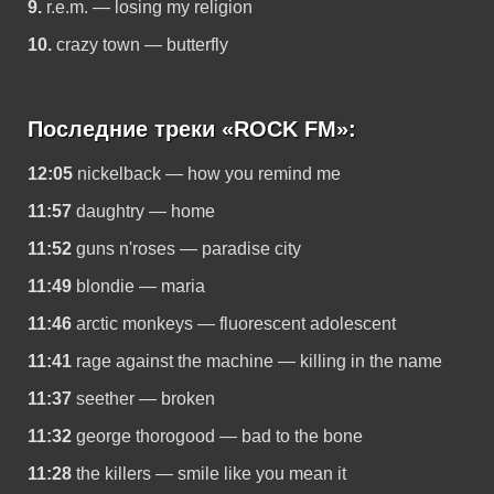
9.
r.e.m. — losing my religion
10.
crazy town — butterfly
Последние треки «ROCK FM»:
12:05
nickelback — how you remind me
11:57
daughtry — home
11:52
guns n'roses — paradise city
11:49
blondie — maria
11:46
arctic monkeys — fluorescent adolescent
11:41
rage against the machine — killing in the name
11:37
seether — broken
11:32
george thorogood — bad to the bone
11:28
the killers — smile like you mean it