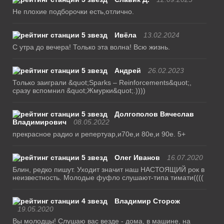
Не плохие подборочки есть,отлично.
Ивёла
13.02.2024
С утра до вечера! Только эта волна! Всю жизнь.
Андрей
26.02.2023
Только заиграли &quot;Sparks – Reinforcements&quot;,
сразу вспомнил &quot;Жмурки&quot;.))))
Долгополов Вячеслав
Владимирович
08.05.2022
прекрасное радио и репертуар,и70е,и 80е,и 90е. 5+
Олег Иванов
16.07.2020
Блин, редко пишут. Уходит значит наш НАСТОЯЩИЙ рок в
неизвестность. Молодые фуфло слушают-типа тимати((((
Владимир Сторож
19.05.2020
Вы молодцы! Слушаю вас везде - дома, в машине, на