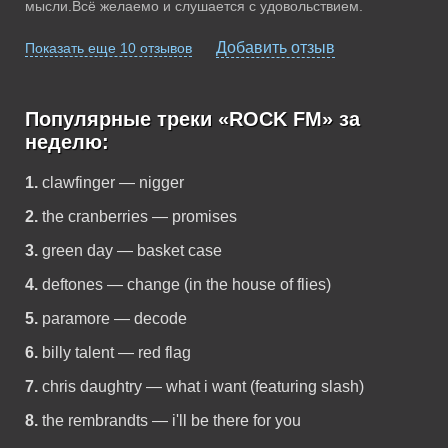
мысли.Всё желаемо и слушается с удовольствием.
Добавить отзыв
Показать еще 10 отзывов
Популярные треки «ROCK FM» за
неделю:
1.
clawfinger — nigger
2.
the cranberries — promises
3.
green day — basket case
4.
deftones — change (in the house of flies)
5.
paramore — decode
6.
billy talent — red flag
7.
chris daughtry — what i want (featuring slash)
8.
the rembrandts — i'll be there for you