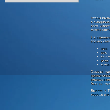
Чтобы быть
в эмоциона
всех имеет
может стат
На странич
музыку сам
поп;
рок;
хип-х
джаз;
класс
Самым удо
приложение
планшет ил
быстро пере
Вместе с Т
хорошо зна