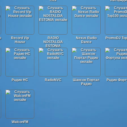
Hits
Авторади
p
Record Vip
RADIO
Nexus Radio
PromoDJ To
House
NOSTALGIA
Dance
ESTONIA
Радио НС
RadioNVC
Шансон Портал
Радио Форт
Радио
WalconFM