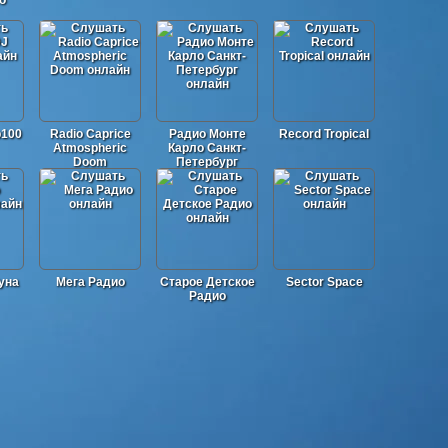
о
p100
Radio Caprice
Радио Монте
Record Tropical
Atmospheric
Карло Санкт-
Doom
Петербург
уна
Мега Радио
Старое Детское
Sector Space
Радио