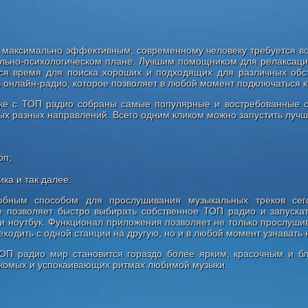
 максимально эффективным, современному человеку требуется воз
льно-психологическом плане. Лучшим помощником для релаксации
ся время для поиска хороших и подходящих для различных обс
ь онлайн-радио, которое позволяет в любой момент подключаться 
ке с ТОП радио собраны самые популярные и востребованные ст
ых разных направлений. Всего одним кликом можно запустить лучш
оп;
ика и так далее.
бным способом для прослушивания музыкальных треков сего
 позволяет быстро выбирать собственное ТОП радио и запуска
и ноутбук. Функционал приложения позволяет не только прослушив
ходить с одной станции на другую, но и в любой момент узнавать 
ОП радио мир становится гораздо более ярким, красочным и б
комых и успокаивающих ритмах любимой музыки.