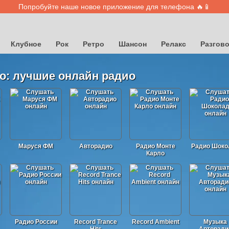
Попробуйте наше новое приложение для телефона 🔥📱
Клубное
Рок
Ретро
Шансон
Релакс
Разгов
о: лучшие онлайн радио
Маруся ФМ
Авторадио
Радио Монте
Радио Шоко
Карло
Радио России
Record Trance
Record Ambient
Музыка