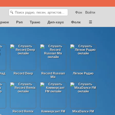
Фон
Войти
🔍
орное
Рэп
Транс
Дип-хаус
Фолк
☰
лад
Record Deep
Record Russian
Лёгкое Радио
Mix
Record Remix
Коммерсант FM
MixaDance FM