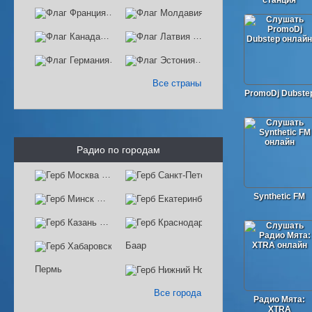
станция
Франция
Молдавия
Канада
Латвия
Германия
Эстония
Все страны
PromoDj Dubste
Радио по городам
Москва
Санкт-Петербург
Synthetic FM
Минск
Екатеринбург
Казань
Краснодар
Хабаровск
Баар
Пермь
Нижний Новгород
Все города
Радио Мята:
XTRA