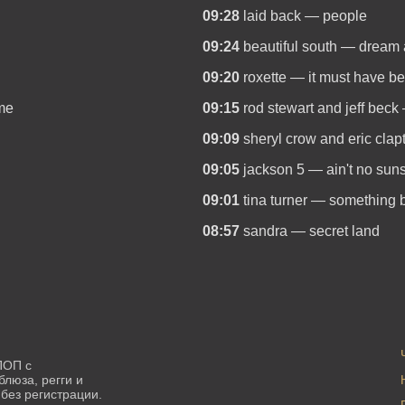
09:28
laid back — people
09:24
beautiful south — dream a
09:20
roxette — it must have b
ime
09:15
rod stewart and jeff beck
09:09
sheryl crow and eric cla
09:05
jackson 5 — ain't no sun
09:01
tina turner — something b
08:57
sandra — secret land
ПОП с
блюза, регги и
без регистрации.