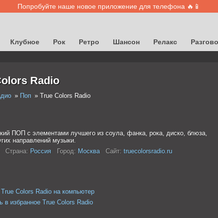
Попробуйте наше новое приложение для телефона 🔥📱
Клубное
Рок
Ретро
Шансон
Релакс
Разгов
Colors Radio
адио
Поп
True Colors Radio
кий ПОП с элементами лучшего из соула, фанка, рока, диско, блюза,
угих направлений музыки.
Страна:
Россия
Город:
Москва
Сайт:
truecolorsradio.ru
 True Colors Radio на компьютер
 в избранное True Colors Radio