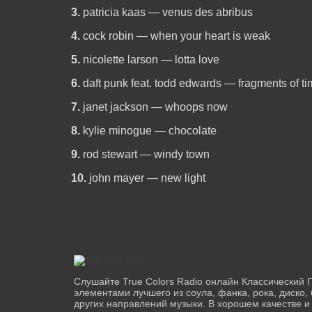
3.
patricia kaas — venus des abribus
4.
cock robin — when your heart is weak
5.
nicolette larson — lotta love
6.
daft punk feat. todd edwards — fragments of t
7.
janet jackson — whoops now
8.
kylie minogue — chocolate
9.
rod stewart — windy town
10.
john mayer — new light
Слушайте True Colors Radio онлайн Классический 
элементами лучшего из соула, фанка, рока, диско, 
других направлений музыки. В хорошем качестве и 