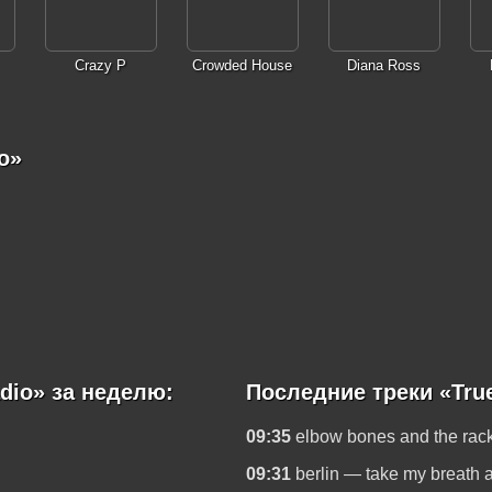
Crazy P
Crowded House
Diana Ross
o»
dio» за неделю:
Последние треки «True
09:35
elbow bones and the rack
09:31
berlin — take my breath