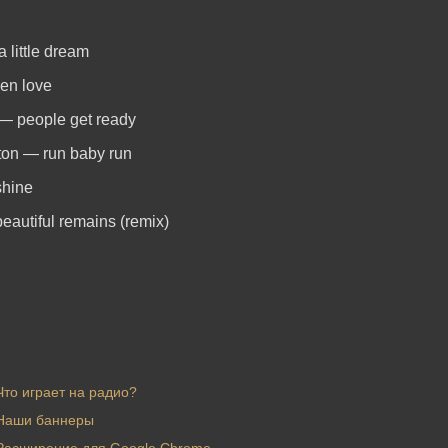
 little dream
een love
 — people get ready
pton — run baby run
shine
eautiful remains (remix)
Что играет на радио?
Наши баннеры