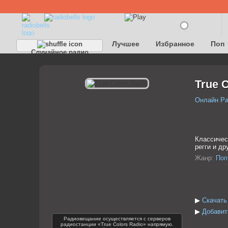
Лучшее
Избранное
Поп
Случайное радио
Детское
Классическое
True 
Онлайн Р
Классичес
регги и др
Жанр:
Поп
▶
Скачать
▶
Добавить
Радиовещание осуществляется с серверов
радиостанции «True Colors Radio» напрямую.