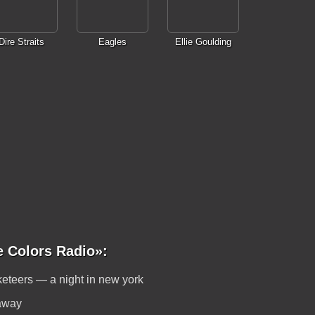
Dire Straits
Eagles
Ellie Goulding
 Colors Radio»:
eteers — a night in new york
 away