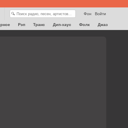
Фон
Войти
🔍
орное
Рэп
Транс
Дип-хаус
Фолк
Джаз