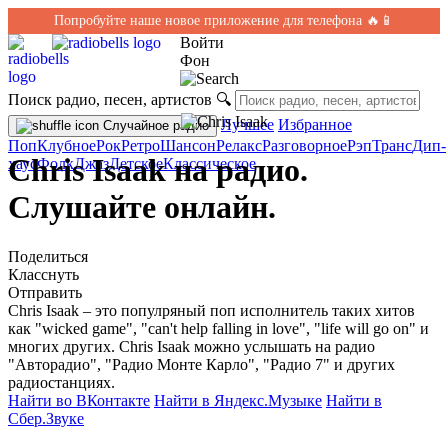
Попробуйте наше новое приложение для телефона 🔥📱
Войти
Фон
Поиск радио, песен, артистов
🔍
Лучшее
Избранное
Случайное радио
Поп
Клубное
Рок
Ретро
Шансон
Релакс
Разговорное
Рэп
Транс
Дип-
Chris Isaak на радио.
хаус
Фолк
Джаз
Детское
Классическое
Слушайте онлайн.
Поделиться
Класснуть
Отправить
Chris Isaak – это популряный поп исполнитель таких хитов
как "wicked game", "can't help falling in love", "life will go on" и
многих других. Chris Isaak можно услышать на радио
"Авторадио", "Радио Монте Карло", "Радио 7" и других
радиостанциях.
Найти во ВКонтакте
Найти в Яндекс.Музыке
Найти в
Сбер.Звуке