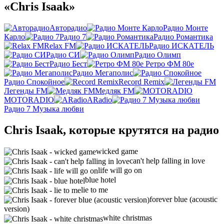
«Chris Isaak»
Авторадио
Радио Монте
Карло
Радио 7
Радио Романтика
Relax FM
Радио ИСКАТЕЛЬ
Радио СИ
Радио Олимп
Радио Бест
Ретро ФМ 80е
Радио Мегаполис
Радио Спокойное
Record Remix
Легенды FM
Медляк FM
MOTORADIO
ARadio
Радио 7 Музыка любви
Chris Isaak, которые крутятся на радио
wicked game
can't help falling in love
life will go on
blue hotel
lie to me
forever blue (acoustic
version)
white christmas