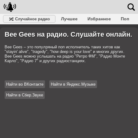
Лучшее
Избранное
Поп
Случайное радио
Клубное
Рок
Ретро
Шансон
Релакс
Bee Gees на радио. Слушайте онлайн.
Разговорное
Рэп
Транс
Дип-хаус
Фолк
Джаз
Детское
Классическое
Bee Gees – это популряный поп исполнитель таких хитов как
"stayin' alive", "tragedy", "how deep is your love" и многих других.
Bee Gees можно услышать на радио "Ретро ФМ", "Радио Монте
Карло", "Радио 7" и других радиостанциях.
Найти во ВКонтакте
Найти в Яндекс.Музыке
Найти в Сбер.Звуке