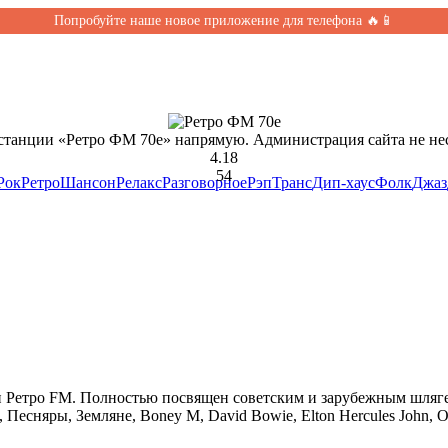
Попробуйте наше новое приложение для телефона 🔥📱
станции «Ретро ФМ 70е» напрямую. Администрация сайта не нес
4.18
54
Рок
Ретро
Шансон
Релакс
Разговорное
Рэп
Транс
Дип-хаус
Фолк
Джаз
 Ретро FM. Полностью посвящен советским и зарубежным шлягер
есняры, Земляне, Boney M, David Bowie, Elton Hercules John, O