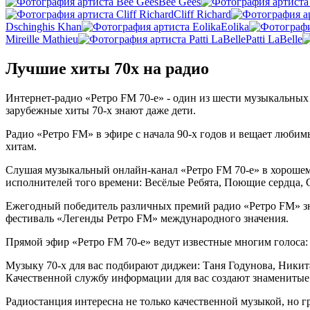
Bee Gees
Cliff Richard
Dschinghis Khan
Eolika
Mireille Mathieu
Patti LaBelle
Лучшие хиты 70х на радио
Интернет-радио «Ретро FM 70-е» - один из шести музыкальных
зарубежные хиты 70-х знают даже дети.
Радио «Ретро FM» в эфире с начала 90-х годов и вещает любим
хитам.
Слушая музыкальный онлайн-канал «Ретро FM 70-е» в хорошем
исполнителей того времени: Весёлые Ребята, Поющие сердца, Са
Ежегодный победитель различных премий радио «Ретро FM» з
фестиваль «Легенды Ретро FM» международного значения.
Прямой эфир «Ретро FM 70-е» ведут известные многим голоса
Музыку 70-х для вас подбирают диджеи: Таня Годунова, Никит
Качественной службу информации для вас создают знаменитые
Радиостанция интересна не только качественной музыкой, но 