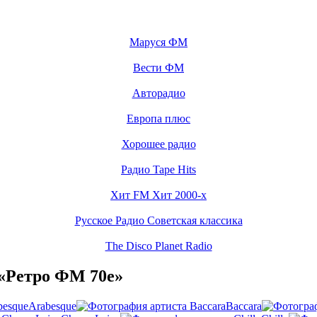
Маруся ФМ
Вести ФМ
Авторадио
Европа плюс
Хорошее радио
Радио Tape Hits
Хит FM Хит 2000-х
Русское Радио Советская классика
The Disco Planet Radio
«Ретро ФМ 70е»
Arabesque
Baccara