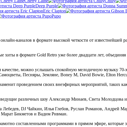
Cherry Laine
Chilly
Deep Purple
Eric Clapton
Pupo
 онлайн-каналов в формате высокой четкости от известнейшей р
ые хиты в формате Gold Retro уже более двадцати лет, объедин
 качестве, можно услышать спокойную мелодичную музыку 70-х 
моцветы, Песняры, Земляне, Boney M, David Bowie, Elton Hercul
наменит проведением своих внеэфирных мероприятий, таких ка
: ведущие различных шоу Александр Минаев, Света Молодцова 
а Лебедев, DJ Чайкин, Илья Глебов, Руслан Романов, Андрей Ма
 Марат Бикметов и Вадим Ривман.
грамотно составленными программами в прямом эфире, которые з