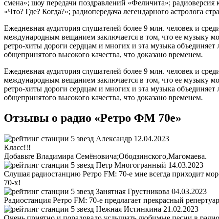
смена»; шоу передачи поздравлений «Феличита»; радиоверсия
«Что? Где? Когда?»; радиопередача легендарного астролога ст
Ежедневная аудитория слушателей более 9 млн. человек и сред
международным вещанием заключается в том, что ее музыку мож
ретро-хиты дороги сердцам и многих и эта музыка объединяет
общепринятого высокого качества, что доказано временем.
Ежедневная аудитория слушателей более 9 млн. человек и сред
международным вещанием заключается в том, что ее музыку мож
ретро-хиты дороги сердцам и многих и эта музыка объединяет
общепринятого высокого качества, что доказано временем.
Отзывы о радио «Ретро ФМ 70е»
Александр
12.04.2023
Класс!!!
Добавьте Владимира Семёновича;Ободзинского,Магомаева.
Петр Многогранный
14.03.2023
Слушая радиостанцию Ретро FM: 70-е мне всегда приходит море
70-х!
Занятная Грустникова
04.03.2023
Радиостанция Ретро FM: 70-е предлагает прекрасный репертуар 
Нежная Истинкина
21.02.2023
Очень приятно и порадовало услышать любимые песни в радио