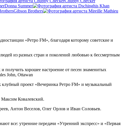
Chubby Checker
Donna Summer
Gibson Brothers
адиостанции «Ретро FM», благодаря которому советские и
яя людей из разных стран и поколений любовью к бессмертным
и получить хорошее настроение от песен знаменитых
es John, Ottawan
к клубный проект «Вечеринка Ретро FM» и музыкальный
и Максим Ковалевский.
реев, Антон Веселов, Олег Орлов и Иван Соловьев.
нают все: утренние передачи «Утренний экспресс» и «Первая