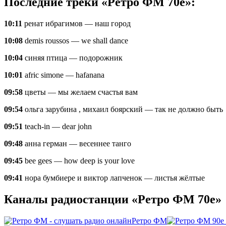
Последние треки «Ретро ФМ 70е»:
10:11
ренат ибрагимов — наш город
10:08
demis roussos — we shall dance
10:04
синяя птица — подорожник
10:01
afric simone — hafanana
09:58
цветы — мы желаем счастья вам
09:54
ольга зарубина , михаил боярский — так не должно быть
09:51
teach-in — dear john
09:48
анна герман — весеннее танго
09:45
bee gees — how deep is your love
09:41
нора бумбиере и виктор лапченок — листья жёлтые
Каналы радиостанции «Ретро ФМ 70е»
Ретро ФМ