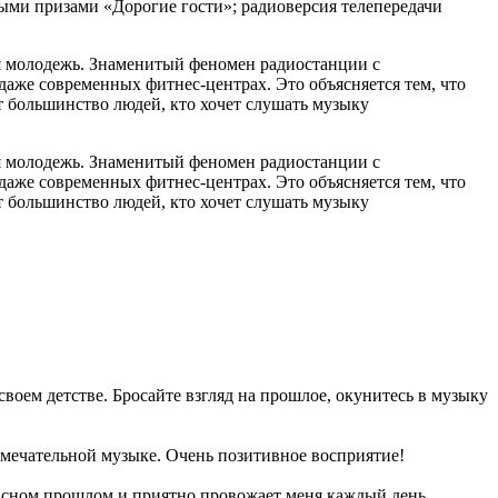
ми призами «Дорогие гости»; радиоверсия телепередачи
ная молодежь. Знаменитый феномен радиостанции с
даже современных фитнес-центрах. Это объясняется тем, что
т большинство людей, кто хочет слушать музыку
ная молодежь. Знаменитый феномен радиостанции с
даже современных фитнес-центрах. Это объясняется тем, что
т большинство людей, кто хочет слушать музыку
оем детстве. Бросайте взгляд на прошлое, окунитесь в музыку
замечательной музыке. Очень позитивное восприятие!
асном прошлом и приятно провожает меня каждый день.