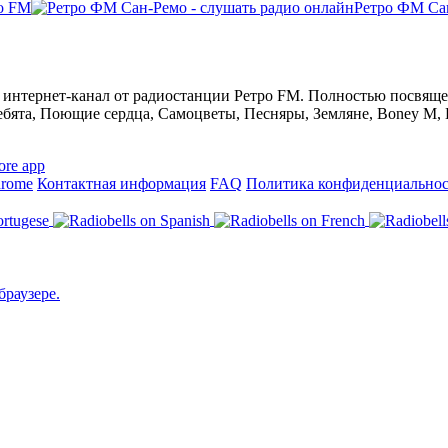
о FM
Ретро ФМ Са
интернет-канал от радиостанции Ретро FM. Полностью посвяще
бята, Поющие сердца, Самоцветы, Песняры, Земляне, Boney M, Da
hrome
Контактная информация
FAQ
Политика конфиденциально
браузере.