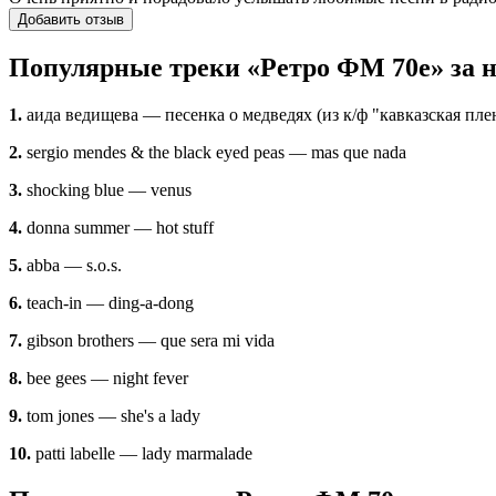
Добавить отзыв
Популярные треки «Ретро ФМ 70е» за 
1.
аида ведищева — песенка о медведях (из к/ф "кавказская пле
2.
sergio mendes & the black eyed peas — mas que nada
3.
shocking blue — venus
4.
donna summer — hot stuff
5.
abba — s.o.s.
6.
teach-in — ding-a-dong
7.
gibson brothers — que sera mi vida
8.
bee gees — night fever
9.
tom jones — she's a lady
10.
patti labelle — lady marmalade