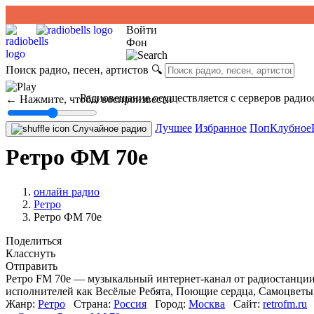
Войти
Фон
Поиск радио, песен, артистов
🔍
Радиовещание осуществляется с серверов радио
← Нажмите, чтобы воспроизвести
Лучшее
Избранное
Поп
Клубное
Случайное радио
Ретро ФМ 70е
онлайн радио
Ретро
Ретро ФМ 70е
Поделиться
Класснуть
Отправить
Ретро FM 70е — музыкальный интернет-канал от радиостанции
исполнителей как Весёлые Ребята, Поющие сердца, Самоцветы, П
Жанр:
Ретро
Страна:
Россия
Город:
Москва
Сайт:
retrofm.ru