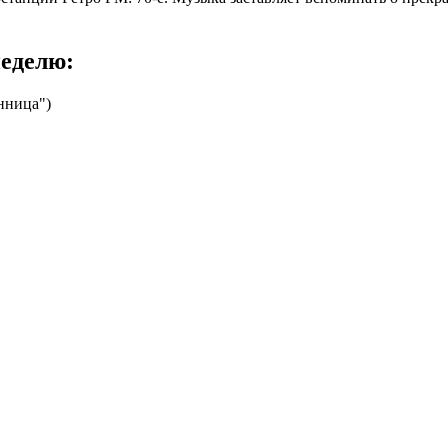
неделю:
нница")