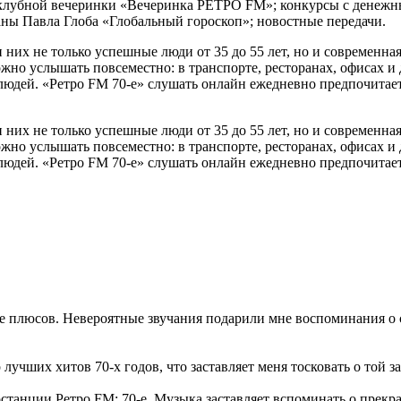
 клубной вечеринки «Вечеринка РЕТРО FM»; конкурсы с денежны
раны Павла Глоба «Глобальный гороскоп»; новостные передачи.
и них не только успешные люди от 35 до 55 лет, но и современ
но услышать повсеместно: в транспорте, ресторанах, офисах и 
 людей. «Ретро FM 70-е» слушать онлайн ежедневно предпочитае
и них не только успешные люди от 35 до 55 лет, но и современ
но услышать повсеместно: в транспорте, ресторанах, офисах и 
 людей. «Ретро FM 70-е» слушать онлайн ежедневно предпочитае
 плюсов. Невероятные звучания подарили мне воспоминания о св
лучших хитов 70-х годов, что заставляет меня тосковать о той 
станции Ретро FM: 70-е. Музыка заставляет вспоминать о прекр