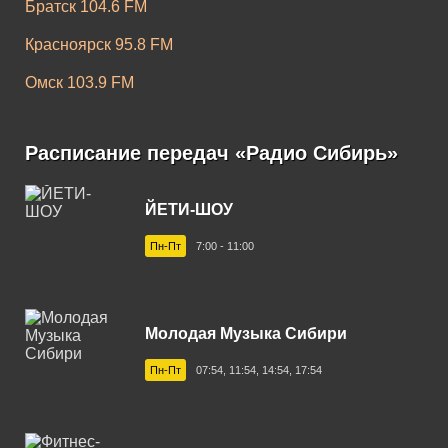
Братск 104.6 FM
Красноярск 95.8 FM
Омск 103.9 FM
Оренбург 89.3 FM
Расписание передач «Радио Сибирь»
Орск 106.7 FM
Томск 104.6 FM
ЙЕТИ-ШОУ
Тюмень 92.8 FM
Пн-Пт
7:00 - 11:00
Улан-Удэ 106.5 FM
Чита 102.6 FM
Молодая Музыка Сибири
Пн-Пт
07:54, 11:54, 14:54, 17:54