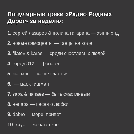
Популярные треки «Радио Родных
Дорог» за неделю:
1.
сергей лазарев & полина гагарина — хэппи энд
2.
новые самоцветы — танцы на воде
3.
filatov & karas — среди счастливых людей
4.
город 312 — фонари
5.
жасмин — какое счастье
6.
— марк тишман
7.
зара & чапаев — быть счастливым
8.
непара — песня о любви
9.
dabro — море, привет
10.
kaya — желаю тебе