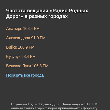
Частота вещания «Радио Родных
Дорог» в разных городах
Алатырь 103.4 FM
Александров 91.0 FM
Бийск 100.9 FM
Бузулук 98.4 FM
Великие Луки 106.8 FM
Волоколамск 102.3 FM
Показать все города
Волхов 103.2 FM
Выборг 98.0 FM
Гусь-Хрустальный 96.8 FM
Слушайте Радио Родных Дорог Александров 91.0 FM
онлайн Радио Родных Дорог принадлежит к формату