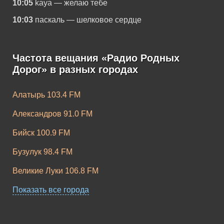
10:05
kaya — желаю тебе
10:03
паскаль — шелковое сердце
Частота вещания «Радио Родных
Дорог» в разных городах
Алатырь 103.4 FM
Александров 91.0 FM
Бийск 100.9 FM
Бузулук 98.4 FM
Великие Луки 106.8 FM
Волоколамск 102.3 FM
Показать все города
Волхов 103.2 FM