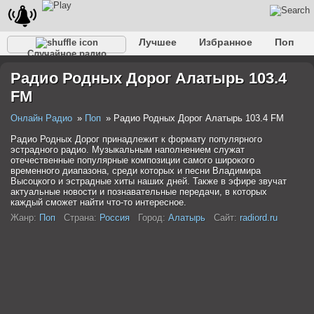
Лучшее
Избранное
Поп
Случайное радио
Клубное
Рок
Ретро
Шансон
Релакс
Радио Родных Дорог Алатырь 103.4
Разговорное
Рэп
Транс
Дип-хаус
Фолк
FM
Джаз
Детское
Классическое
Онлайн Радио
Поп
Радио Родных Дорог Алатырь 103.4 FM
Радио Родных Дорог принадлежит к формату популярного
эстрадного радио. Музыкальным наполнением служат
отечественные популярные композиции самого широкого
временного диапазона, среди которых и песни Владимира
Высоцкого и эстрадные хиты наших дней. Также в эфире звучат
актуальные новости и познавательные передачи, в которых
каждый сможет найти что-то интересное.
Жанр:
Поп
Страна:
Россия
Город:
Алатырь
Сайт:
radiord.ru