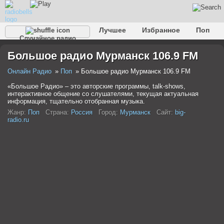
Лучшее
Избранное
Поп
Случайное радио
Клубное
Рок
Ретро
Шансон
Релакс
Большое радио Мурманск 106.9 FM
Разговорное
Рэп
Транс
Дип-хаус
Фолк
Джаз
Детское
Классическое
Онлайн Радио
Поп
Большое радио Мурманск 106.9 FM
«Большое Радио» – это авторские программы, talk-shows,
интерактивное общение со слушателями, текущая актуальная
информация, тщательно отобранная музыка.
Жанр:
Поп
Страна:
Россия
Город:
Мурманск
Сайт:
big-
radio.ru