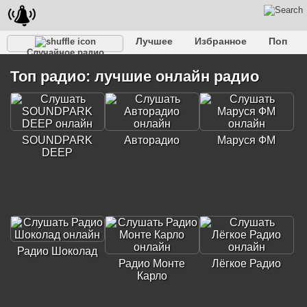
Лучшее
Избранное
Поп
Случайное радио
Клубное
Рок
Ретро
Шансон
Релакс
Топ радио: лучшие онлайн радио
Разговорное
Рэп
Транс
Дип-хаус
Фолк
Джаз
Детское
Классическое
SOUNDPARK
Авторадио
Маруся ФМ
DEEP
Радио Шоколад
Радио Монте
Лёгкое Радио
Карло