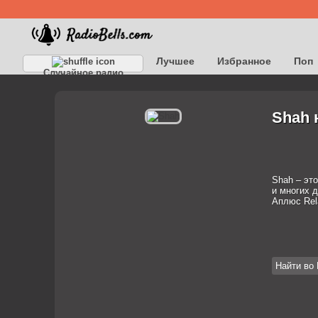
Лучшее
Избранное
Поп
Случайное радио
Детское
Классическое
Shah 
Shah – это
и многих д
Аплюс Rela
Найти во 