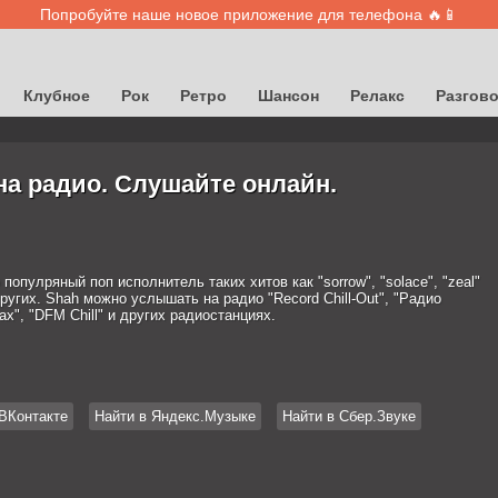
Попробуйте наше новое приложение для телефона 🔥📱
Клубное
Рок
Ретро
Шансон
Релакс
Разгов
на радио. Слушайте онлайн.
 популряный поп исполнитель таких хитов как "sorrow", "solace", "zeal"
ругих. Shah можно услышать на радио "Record Chill-Out", "Радио
x", "DFM Chill" и других радиостанциях.
ВКонтакте
Найти в Яндекс.Музыке
Найти в Сбер.Звуке