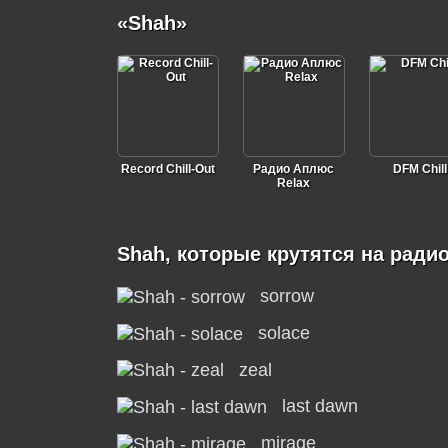
«Shah»
Record Chill-Out
Радио Аплюс
DFM Chill
Relax
Shah, которые крутятся на ради
sorrow
solace
zeal
last dawn
mirage