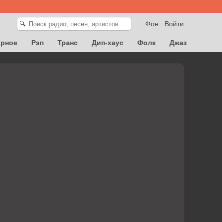
Фон
Войти
🔍
орное
Рэп
Транс
Дип-хаус
Фолк
Джаз