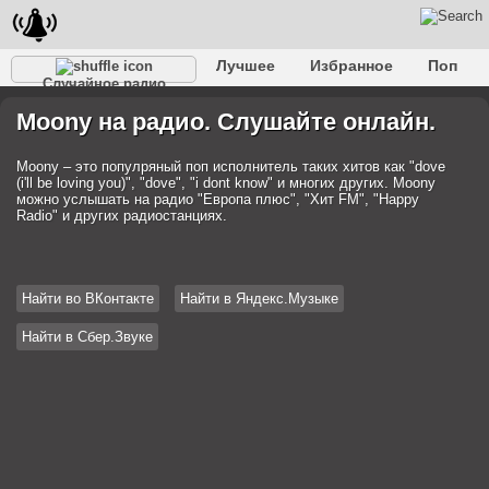
Лучшее
Избранное
Поп
Случайное радио
Клубное
Рок
Ретро
Шансон
Релакс
Moony на радио. Слушайте онлайн.
Разговорное
Рэп
Транс
Дип-хаус
Фолк
Джаз
Детское
Классическое
Moony – это популряный поп исполнитель таких хитов как "dove
(i'll be loving you)", "dove", "i dont know" и многих других. Moony
можно услышать на радио "Европа плюс", "Хит FM", "Happy
Radio" и других радиостанциях.
Найти во ВКонтакте
Найти в Яндекс.Музыке
Найти в Сбер.Звуке