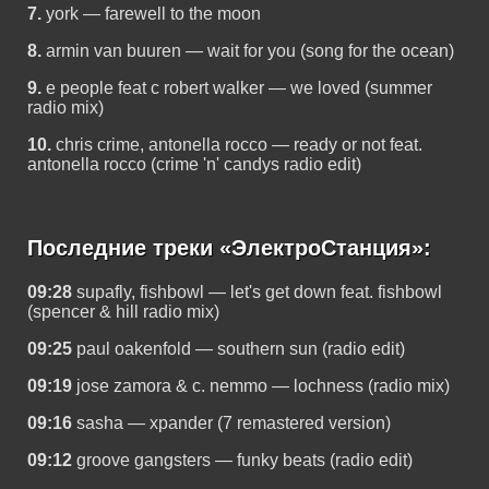
7.
york — farewell to the moon
8.
armin van buuren — wait for you (song for the ocean)
9.
e people feat c robert walker — we loved (summer
radio mix)
10.
chris crime, antonella rocco — ready or not feat.
antonella rocco (crime 'n' candys radio edit)
Последние треки «ЭлектроСтанция»:
09:28
supafly, fishbowl — let's get down feat. fishbowl
(spencer & hill radio mix)
09:25
paul oakenfold — southern sun (radio edit)
09:19
jose zamora & c. nemmo — lochness (radio mix)
09:16
sasha — xpander (7 remastered version)
09:12
groove gangsters — funky beats (radio edit)