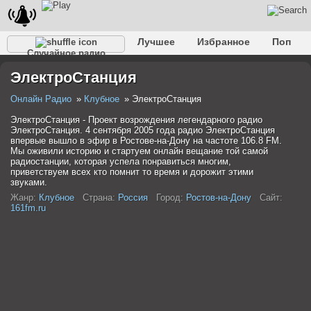
Лучшее
Избранное
Поп
Случайное радио
Клубное
Рок
Ретро
Шансон
Релакс
ЭлектроСтанция
Разговорное
Рэп
Транс
Дип-хаус
Фолк
Джаз
Детское
Классическое
Онлайн Радио
Клубное
ЭлектроСтанция
ЭлектроСтанция - Проект возрождения легендарного радио
ЭлектроСтанция. 4 сентября 2005 года радио ЭлектроСтанция
впервые вышло в эфир в Ростове-на-Дону на частоте 106.8 FM.
Мы оживили историю и стартуем онлайн вещание той самой
радиостанции, которая успела понравиться многим,
приветствуем всех кто помнит то время и дорожит этими
звуками.
Жанр:
Клубное
Страна:
Россия
Город:
Ростов-на-Дону
Сайт:
161fm.ru