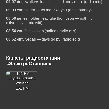
09:07
ridgewalkers feat. el — find andy moor (radio mix)
09:03
van bellen — let me take you (on a journey)
08:59
james holden feat julie thompson — nothing
(silver city remix edit)
08:56
carl fath — sigh (salinas radio mix)
08:52
dirty vegas — days go by (radio edit)
Каналы радиостанции
«ЭлектроСтанция»
161 FM