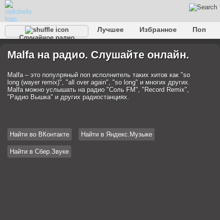
Лучшее
Избранное
Поп
Случайное радио
Клубное
Рок
Ретро
Шансон
Релакс
Malfa на радио. Слушайте онлайн.
Разговорное
Рэп
Транс
Дип-хаус
Фолк
Джаз
Детское
Классическое
Malfa – это популряный поп исполнитель таких хитов как "so
long (wayer remix)", "all over again", "so long" и многих других.
Malfa можно услышать на радио "Соль FM", "Record Remix",
"Радио Вышка" и других радиостанциях.
Найти во ВКонтакте
Найти в Яндекс.Музыке
Найти в Сбер.Звуке