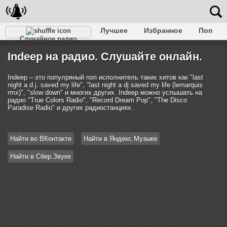
Лучшее
Избранное
Поп
Случайное радио
Клубное
Рок
Ретро
Шансон
Релакс
Indeep на радио. Слушайте онлайн.
Разговорное
Рэп
Транс
Дип-хаус
Фолк
Джаз
Детское
Классическое
Indeep – это популряный поп исполнитель таких хитов как "last
night a d.j. saved my life", "last night a dj saved my life (lemarquis
rmx)", "slow down" и многих других. Indeep можно услышать на
радио "True Colors Radio", "Record Dream Pop", "The Disco
Paradise Radio" и других радиостанциях.
Найти во ВКонтакте
Найти в Яндекс.Музыке
Найти в Сбер.Звуке