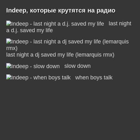
Indeep, которые крутятся на радио
last night
a d.j. saved my life
last night a dj saved my life (lemarquis rmx)
slow down
when boys talk