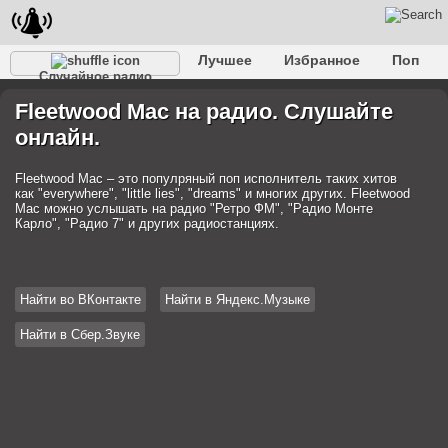
Лучшее
Избранное
Поп
Случайное радио
Клубное
Рок
Ретро
Шансон
Релакс
Fleetwood Mac на радио. Слушайте
Разговорное
Рэп
Транс
Дип-хаус
Фолк
онлайн.
Джаз
Детское
Классическое
Fleetwood Mac – это популряный поп исполнитель таких хитов
как "everywhere", "little lies", "dreams" и многих других. Fleetwood
Mac можно услышать на радио "Ретро ФМ", "Радио Монте
Карло", "Радио 7" и других радиостанциях.
Найти во ВКонтакте
Найти в Яндекс.Музыке
Найти в Сбер.Звуке