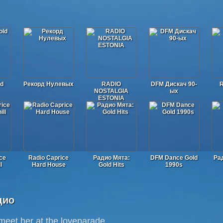
ld
Рекорд Нулевых
RADIO
DFM Дискач 90-
R
NOSTALGIA
ых
ESTONIA
ce
Radio Caprice
Радио Мята:
DFM Dance Gold
Рад
l
Hard House
Gold Hits
1990s
дио
meet her at the loveparade