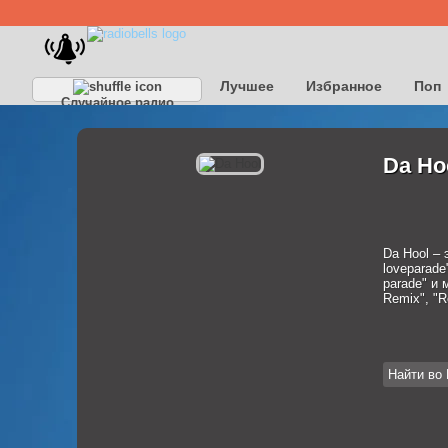
Лучшее
Избранное
Поп
Случайное радио
Da Ho
Da Hool – 
loveparade"
parade" и 
Remix", "R
Найти во 