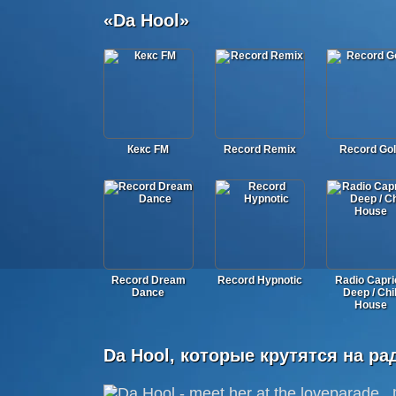
«Da Hool»
Кекс FM
Record Remix
Record Go
Record Dream
Record Hypnotic
Radio Capri
Dance
Deep / Chil
House
Da Hool, которые крутятся на ра