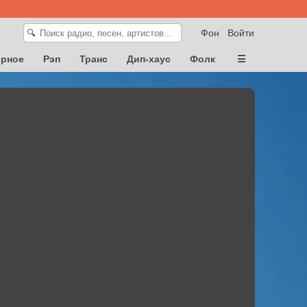
Фон
Войти
🔍
орное
Рэп
Транс
Дип-хаус
Фолк
☰