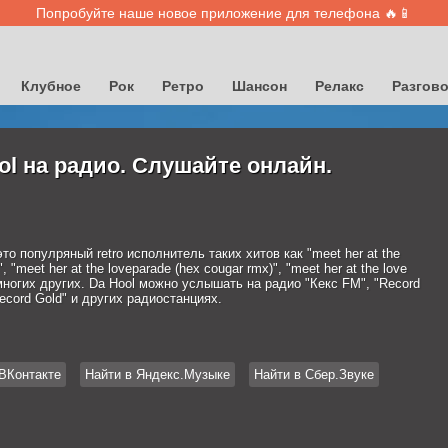
Попробуйте наше новое приложение для телефона 🔥📱
Клубное
Рок
Ретро
Шансон
Релакс
Разгов
ol на радио. Слушайте онлайн.
это популряный retro исполнитель таких хитов как "meet her at the
, "meet her at the loveparade (hex cougar rmx)", "meet her at the love
многих других. Da Hool можно услышать на радио "Кекс FM", "Record
ecord Gold" и других радиостанциях.
ВКонтакте
Найти в Яндекс.Музыке
Найти в Сбер.Звуке