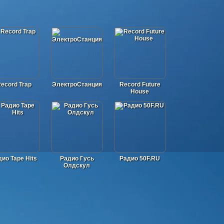
ecord Trap
ЭлектроСтанция
Record Future
House
ио Tape Hits
Радио Гусь
Радио 50F.RU
Олдскул