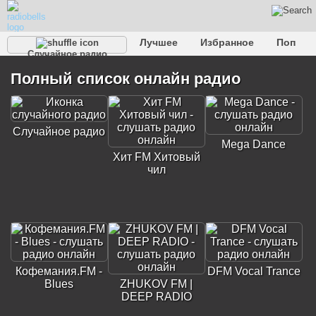
Лучшее
Избранное
Поп
Случайное радио
Клубное
Рок
Ретро
Шансон
Релакс
Полный список онлайн радио
Разговорное
Рэп
Транс
Дип-хаус
Фолк
Джаз
Детское
Классическое
Случайное радио
Mega Dance
Хит FM Хитовый
чил
Кофемания.FM -
DFM Vocal Trance
Blues
ZHUKOV FM |
DEEP RADIO