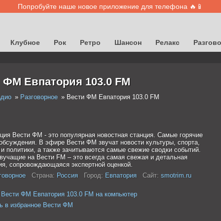
Попробуйте наше новое приложение для телефона 🔥📱
Клубное
Рок
Ретро
Шансон
Релакс
Разгов
 ФМ Евпатория 103.0 FM
адио
Разговорное
Вести ФМ Евпатория 103.0 FM
ция Вести ФМ - это популярная новостная станция. Самые горячие
 обсуждения. В эфире Вести ФМ звучат новости культуры, спорта,
 и политики, а также зачитываются самые свежие сводки событий.
звучащие на Вести FM – это всегда самая свежая и детальная
я, сопровождающаяся экспертной оценкой.
говорное
Страна:
Россия
Город:
Евпатория
Сайт:
smotrim.ru
 Вести ФМ Евпатория 103.0 FM на компьютер
ь в избранное Вести ФМ