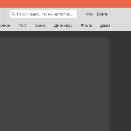
Фон
Войти
🔍
орное
Рэп
Транс
Дип-хаус
Фолк
Джаз