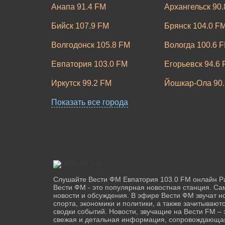
Анапа 91.4 FM
Архангельск 90
Бийск 107.9 FM
Брянск 104.0 F
Волгодонск 105.8 FM
Вологда 100.6 
Евпатория 103.0 FM
Егорьевск 94.6
Иркутск 99.2 FM
Йошкар-Ола 90.
Показать все города
Каменск-Шахт
Каменск-Уральский 97.7 FM
FM
Киров 105.3 FM
Коломна 94.2 F
Курган 87.9 FM
Курск 102.9 FM
Махачкала 100.3 FM
Мичуринск 97.2
Слушайте Вести ФМ Евпатория 103.0 FM онлайн Р
Нальчик 107.4 FM
Вести ФМ - это популярная новостная станция. Са
Наро-Фоминск 8
новости и обсуждения. В эфире Вести ФМ звучат но
спорта, экономики и политики, а также зачитываю
Новокузнецк 95.2 FM
Новосибирск 10
сводки событий. Новости, звучащие на Вести FM – 
свежая и детальная информация, сопровождающа