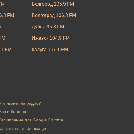
FM
Белгород 105.9 FM
6.3 FM
Волгоград 106.8 FM
M
Дубна 95.8 FM
 FM
Ижевск 104.9 FM
.1 FM
Калуга 107.1 FM
FM
Керчь 91.6 FM
6 FM
Красноярск 94.0 FM
 FM
Магнитогорск 95.4 FM
FM
Набережные Челны 91.1 FM
Что играет на радио?
од 98.6 FM
Наши баннеры
Нижний Тагил 97.5 FM
Расширение для Google Chrome
Оренбург 90.5 FM
Контактная информация