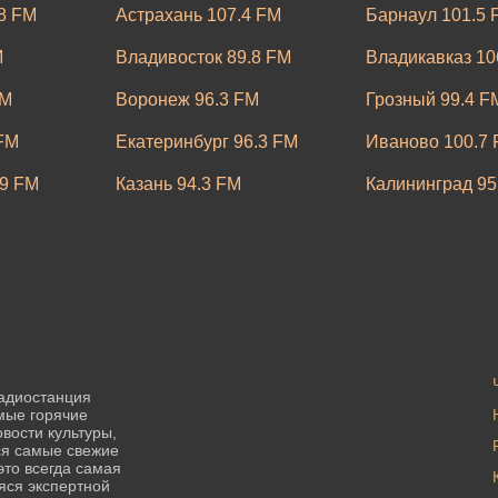
.8 FM
Астрахань 107.4 FM
Барнаул 101.5 
M
Владивосток 89.8 FM
Владикавказ 10
FM
Воронеж 96.3 FM
Грозный 99.4 F
 FM
Екатеринбург 96.3 FM
Иваново 100.7
9 FM
Казань 94.3 FM
Калининград 95
инский 91.0
Кашира 89.8 FM
Кемерово 90.6 
M
Кострома 90.1 FM
Краснодар 100.
Липецк 90.3 FM
Луховицы 96.3
 FM
Москва 97.6 FM
Мурманск 97.2 
адиостанция
мые горячие
9.7 FM
Нижневартовск 100.5 FM
Нижний Новгор
вости культуры,
тся самые свежие
4.6 FM
Омск 107.8 FM
Орел 92.0 FM
это всегда самая
яся экспертной