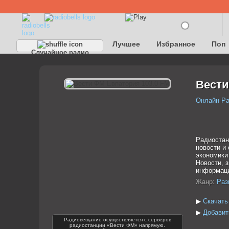
Лучшее
Избранное
Поп
Случайное радио
Детское
Классическое
Вести
Онлайн Р
Радиостан
новости и
экономики
Новости, 
информаци
Жанр:
Раз
▶
Скачать
▶
Добавит
Радиовещание осуществляется с серверов
радиостанции «Вести ФМ» напрямую.