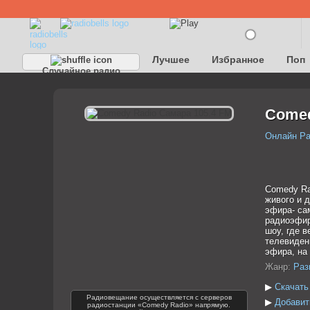
Лучшее
Избранное
Поп
Случайное радио
Детское
Классическое
Comed
Онлайн Р
Comedy Ra
живого и 
эфира- са
радиоэфир
шоу, где 
телевиден
эфира, на
Жанр:
Раз
▶
Скачать
Радиовещание осуществляется с серверов
▶
Добавит
радиостанции «Comedy Radio» напрямую.