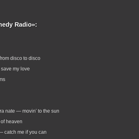
edy Radio»:
from disco to disco
— save my love
ams
ra nate — movin' to the sun
 of heaven
— catch me if you can