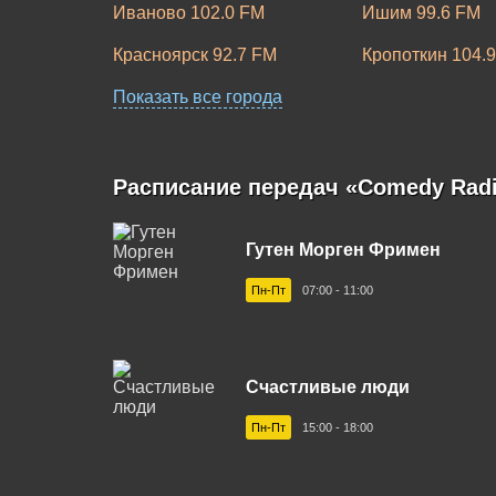
Иваново 102.0 FM
Ишим 99.6 FM
Красноярск 92.7 FM
Кропоткин 104.
Минусинск 105.0 FM
Показать все города
Можга 95.2 FM
Новосибирск 97.4 FM
Новый Уренгой 
Санкт-Петербург 95.9 FM
Саратов 90.2 F
Расписание передач «Comedy Rad
Туапсе 95.8 FM
Черногорск 88.
Гутен Морген Фримен
Пн-Пт
07:00 - 11:00
Счастливые люди
Пн-Пт
15:00 - 18:00