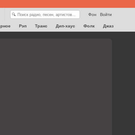
Фон
Войти
🔍
орное
Рэп
Транс
Дип-хаус
Фолк
Джаз