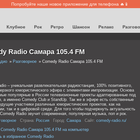
Попробуйте наше новое приложение для телефона 🔥📱
Клубное
Рок
Ретро
Шансон
Релакс
Разгов
y Radio Самара 105.4 FM
адио
Разговорное
Comedy Radio Самара 105.4 FM
dio – уникальная развлекательная радиостанция, 100% позитивного,
дерзкого юмористического эфира с элементами импровизации. Основа
мые популярные в России телевизионные проекты адаптированные под
, а именно Comedy Club и StandUp. Так же в эфире есть собственные
ведущие участники различных юмористических проектов, как на
ии, так и в цифровой среде. Для того чтобы подчеркнуть актуальность
 Comedy Radio звучит современная, популярная музыка, поп и рок.
говорное
Страна:
Россия
Город:
Самара
Сайт:
comedy-radio.ru/
 Comedy Radio Самара 105.4 FM на компьютер
ь в избранное Comedy Radio