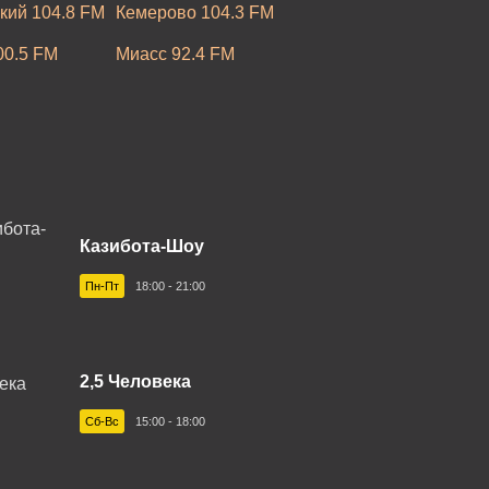
кий 104.8 FM
Кемерово 104.3 FM
00.5 FM
Миасс 92.4 FM
.9 FM
Нижний Новгород 99.5 FM
Самара 105.4 FM
 FM
Сыктывкар 100.8 FM
Казибота-Шоу
Пн-Пт
18:00 - 21:00
2,5 Человека
Сб-Вс
15:00 - 18:00