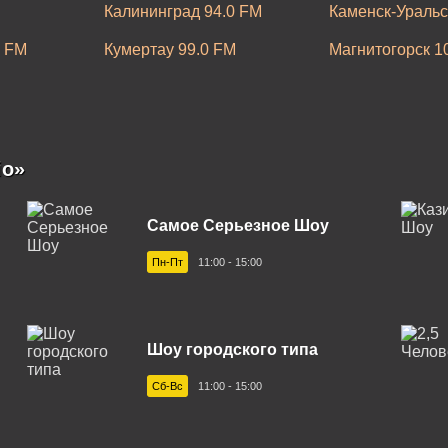
Калининград 94.0 FM
Каменск-Уральс
9 FM
Кумертау 99.0 FM
Магнитогорск 1
Москва 102.5 FM
Нижнекамск 90
104.8 FM
Нягань 91.5 FM
Пермь 89.8 FM
M
Саров 99.1 FM
Соликамск 94.3
io»
2 FM
Самое Серьезное Шоу
Пн-Пт
11:00 - 15:00
Шоу городского типа
Сб-Вс
11:00 - 15:00