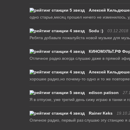
Алексей Кильдюше
одно старье,месяц прошел ничего не изменилось, 
Sodu :)
03.12.2018
Ребята добавьте пожалуйста новой музыки для муз
КИНОМУЛЬТ.РФ Фор
Отличное радио.всегда слушаю даже в прямой эфир
Алексей Кильдюше
хорошее радио,но почему-то одно и то же повторяе
edison patison
27.
Я в отпуске, уже третий день сижу играю в танки и 
Rainer Keks
19.10.
Оличное радио, первый раз слушаю эту станцию я а