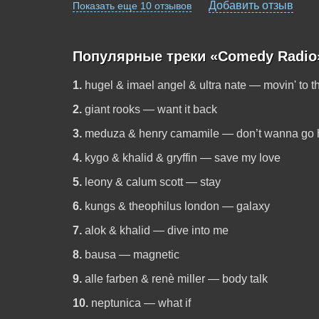
Добавить отзыв
Показать еще 10 отзывов
Популярные треки «Comedy Radio
1.
hugel & imael angel & ultra nate — movin' to t
2.
giant rooks — want it back
3.
meduza & henry camamile — don’t wanna go
4.
kygo & khalid & gryffin — save my love
5.
leony & calum scott — stay
6.
kungs & theophilus london — galaxy
7.
alok & khalid — dive into me
8.
bausa — magnetic
9.
alle farben & renè miller — body talk
10.
neptunica — what if