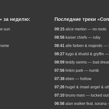
» за неделю:
Последние треки «Com
he sun
09:15
alice merton — no roots
08:56
kaiser chiefs — ruby
 home
08:41
alle farben & majestic — 
08:27
kygo & khalid & gryffin 
08:09
teddy swims — bad dre
07:56
linkin park — numb
07:38
eben — hollow
07:26
hugel & imael angel & ult
07:10
bruno mars — locked out
06:56
alan walker feat. sorana 