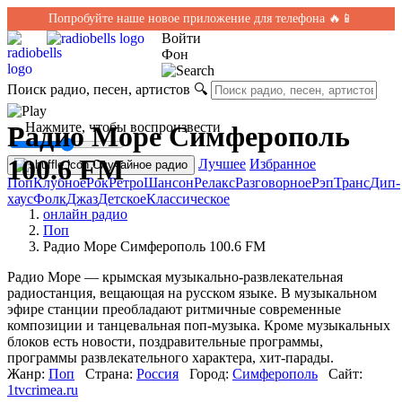
Попробуйте наше новое приложение для телефона 🔥📱
Войти
Фон
Поиск радио, песен, артистов
🔍
← Нажмите, чтобы воспроизвести
Радио Море Симферополь
100.6 FM
Лучшее
Избранное
Случайное радио
Поп
Клубное
Рок
Ретро
Шансон
Релакс
Разговорное
Рэп
Транс
Дип-
хаус
Фолк
Джаз
Детское
Классическое
онлайн радио
Поп
Радио Море Симферополь 100.6 FM
Радио Море — крымская музыкально-развлекательная
радиостанция, вещающая на русском языке. В музыкальном
эфире станции преобладают ритмичные современные
композиции и танцевальная поп-музыка. Кроме музыкальных
блоков есть новости, поздравительные программы,
программы развлекательного характера, хит-парады.
Жанр:
Поп
Страна:
Россия
Город:
Симферополь
Сайт:
1tvcrimea.ru