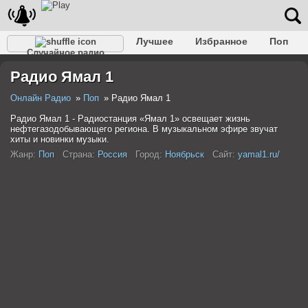
Лучшее
Избранное
Поп
Случайное радио
Клубное
Рок
Ретро
Шансон
Релакс
Радио Ямал 1
Разговорное
Рэп
Транс
Дип-хаус
Фолк
Джаз
Детское
Классическое
Онлайн Радио
Поп
Радио Ямал 1
Радио Ямал 1 - Радиостанция «Ямал 1» освещает жизнь
нефтегазодобывающего региона. В музыкальном эфире звучат
хиты и новинки музыки.
Жанр:
Поп
Страна:
Россия
Город:
Ноябрьск
Сайт:
yamal1.ru/