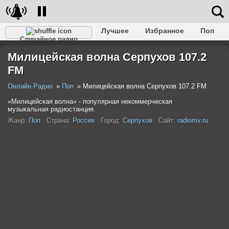
Лучшее
Избранное
Поп
Случайное радио
Клубное
Рок
Ретро
Шансон
Релакс
Милицейская волна Серпухов 107.2
Разговорное
Рэп
Транс
Дип-хаус
Фолк
FM
Джаз
Детское
Классическое
Онлайн Радио
Поп
Милицейская волна Серпухов 107.2 FM
«Милицейская волна» - популярная некоммерческая
музыкальная радиостанция.
Жанр:
Поп
Страна:
Россия
Город:
Серпухов
Сайт:
radiomv.ru