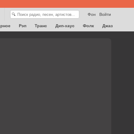
Фон
Войти
🔍
орное
Рэп
Транс
Дип-хаус
Фолк
Джаз