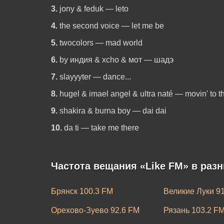
3.
jony & feduk — leto
4.
the second voice — let me be
5.
twocolors — mad world
6.
by индия & xcho & мот — шадэ
7.
slayyyter — dance...
8.
hugel & imael angel & ultra naté — movin' to t
9.
shakira & burna boy — dai dai
10.
da ti — take me there
Частота вещания «Like FM» в раз
Брянск 100.3 FM
Великие Луки 9
Орехово-Зуево 92.6 FM
Рязань 103.2 F