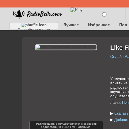
Лучшее
Избранное
Поп
Случайное радио
Детское
Классическое
Like 
Онлайн Р
У слушате
влиять на
радиостанц
звучать т
слушателя
Жанр:
Поп
▶
Скачать
▶
Добавит
Радиовещание осуществляется с серверов
радиостанции «Like FM» напрямую.