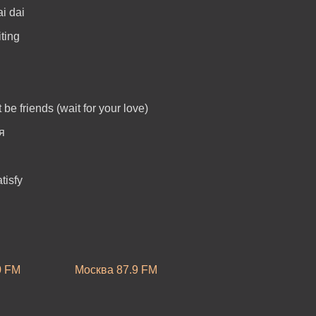
i dai
iting
be friends (wait for your love)
я
tisfy
0 FM
Москва 87.9 FM