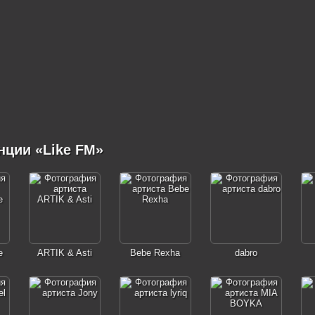
нции «Like FM»
e
ARTIK & Asti
Bebe Rexha
dabro