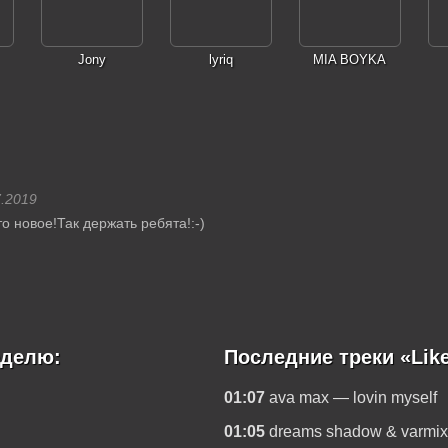
Jony
lyriq
MIA BOYKA
7.2019
о новое!Так держать ребята!:-)
еделю:
Последние треки «Lik
01:07
ava max — lovin myself
01:05
dreams shadow & varmi