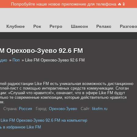
Попробуйте наше новое приложение для телефона 🔥📱
Клубное
Рок
Ретро
Шансон
Релакс
Разгов
FM Орехово-Зуево 92.6 FM
адио
Поп
Like FM Орехово-Зуево 92.6 FM
лей радиостанции Like FM есть уникальная возможность дистанционно
 плей-лист с помощью интерактивных средств коммуникации. Слоган
ии: «Слушай что нравится!», означает, что в эфире Like FM будут
олько те современные композиции, которые действительно нравятся
м.
Страна:
Россия
Город:
Орехово-Зуево
Сайт:
likefm.ru
 Like FM Орехово-Зуево 92.6 FM на компьютер
ь в избранное Like FM