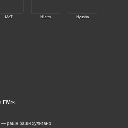
MoT
Niletto
Nyusha
e FM»:
x — рашн рашн хулигано