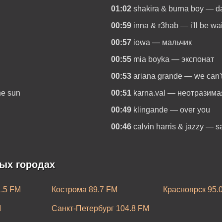
01:02
shakira & burna boy — da
00:59
inna & r3hab — i'll be wa
00:57
iowa — мальчик
00:55
mia boyka — экспонат
00:53
ariana grande — we can't 
he sun
00:51
karna.val — неотразима
00:49
klingande — over you
00:46
calvin harris & jazzy — sa
ных городах
1.5 FM
Кострома 89.7 FM
Красноярск 95.
M
Санкт-Петербург 104.8 FM