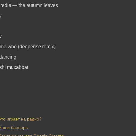
 bredie — the autumn leaves
y
y
l me who (deeperise remix)
 dancing
nshi muxabbat
Что играет на радио?
Наши баннеры