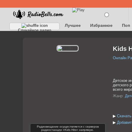
Лучшее
Избранное
Поп
Случайное радио
Детское
Классическое
Kids H
Онлайн Р
Детское и
детского 
всего мира
Жанр:
Дет
▶
Скачать
▶
Добавить
Радиовещание осуществляется с серверов
радиостанции «Kids Hits» напрямую.