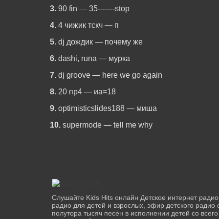
3.
90 fin — 35-------stop
4.
4 чижик тскч — п
5.
dj дождик — почему же
6.
dashi, runa — мурка
7.
dj groove — here we go again
8.
20 пр4 — иа=18
9.
optimisticslides188 — миша
10.
supermode — tell me why
Слушайте Kids Hits онлайн Детское интернет радио
радио для детей и взрослых, эфир детского радио 
полутора тысяч песен в исполнении детей со всег