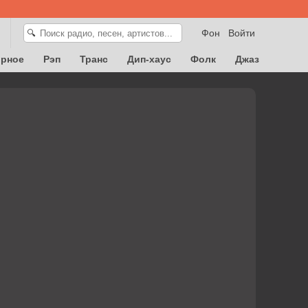
Фон
Войти
🔍
орное
Рэп
Транс
Дип-хаус
Фолк
Джаз