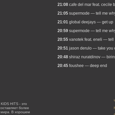
21:08
cafe del mar feat. cecile
21:05
supermode — tell me wh
21:01
global deejays — get up
20:59
supermode — tell me wh
20:55
vanotek feat. eneli — tel
20:51
jason derulo — take you
20:48
shiraz nuratdinov — biri
20:45
foushee — deep end
 KIDS HITS - это
составляет более
о мира. В хорошем