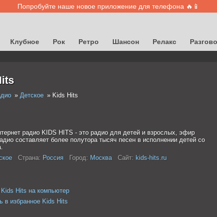
Попробуйте наше новое приложение для телефона 🔥📱
Клубное
Рок
Ретро
Шансон
Релакс
Разгов
its
адио
Детское
Kids Hits
нтернет радио KIDS HITS - это радио для детей и взрослых, эфир
радио составляет более полутора тысяч песен в исполнении детей со
.
ское
Страна:
Россия
Город:
Москва
Сайт:
kids-hits.ru
 Kids Hits на компьютер
 в избранное Kids Hits