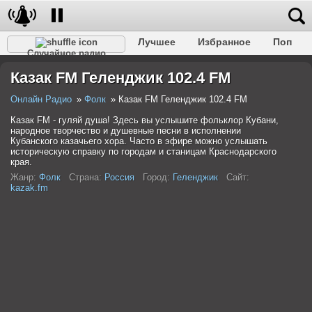
Лучшее
Избранное
Поп
Случайное радио
Клубное
Рок
Ретро
Шансон
Релакс
Казак FM Геленджик 102.4 FM
Разговорное
Рэп
Транс
Дип-хаус
Фолк
Джаз
Детское
Классическое
Онлайн Радио
Фолк
Казак FM Геленджик 102.4 FM
Казак FM - гуляй душа! Здесь вы услышите фольклор Кубани,
народное творчество и душевные песни в исполнении
Кубанского казачьего хора. Часто в эфире можно услышать
историческую справку по городам и станицам Краснодарского
края.
Жанр:
Фолк
Страна:
Россия
Город:
Геленджик
Сайт:
kazak.fm