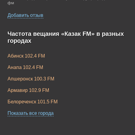
фм
Добавить отзыв
Частота вещания «Казак FM» в разных
городах
Абинск 102.4 FM
Анапа 102.4 FM
Апшеронск 100.3 FM
Армавир 102.9 FM
Белореченск 101.5 FM
Геленджик 102.4 FM
Показать все города
Горячий Ключ 88.5 FM