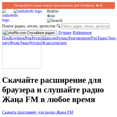
Попробуйте наше новое приложение для телефона 🔥📱
Войти
Фон
Поиск радио, песен, артистов
🔍
Лучшее
Избранное
Случайное радио
Поп
Клубное
Рок
Ретро
Шансон
Релакс
Разговорное
Рэп
Транс
Дип-
хаус
Фолк
Джаз
Детское
Классическое
Скачайте расширение для
браузера и слушайте радио
Жаңа FM в любое время
Скачать программу для радио Жаңа FM