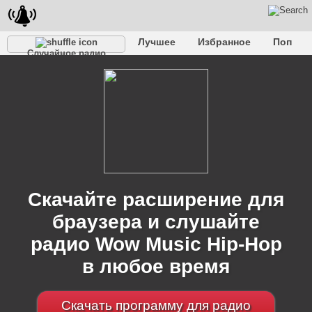
Лучшее
Избранное
Поп
Случайное радио
Клубное
Рок
Ретро
Шансон
Релакс
Разговорное
Рэп
Транс
Дип-хаус
Фолк
Джаз
Детское
Классическое
Скачайте расширение для
браузера и слушайте
радио Wow Music Hip-Hop
в любое время
Скачать программу для радио