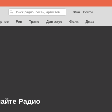
Фон
Войти
🔍
орное
Рэп
Транс
Дип-хаус
Фолк
Джаз
шайте Радио