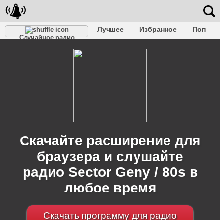
Лучшее
Избранное
Поп
Случайное радио
Клубное
Рок
Ретро
Шансон
Релакс
Разговорное
Рэп
Транс
Дип-хаус
Фолк
Джаз
Детское
Классическое
Скачайте расширение для
браузера и слушайте
радио Sector Geny / 80s в
любое время
Скачать программу для радио