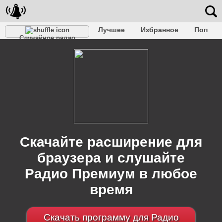
Лучшее
Избранное
Поп
Случайное радио
Клубное
Рок
Ретро
Шансон
Релакс
Разговорное
Рэп
Транс
Дип-хаус
Фолк
Джаз
Детское
Классическое
Скачайте расширение для
браузера и слушайте
Радио Премиум в любое
время
Скачать программу для Радио