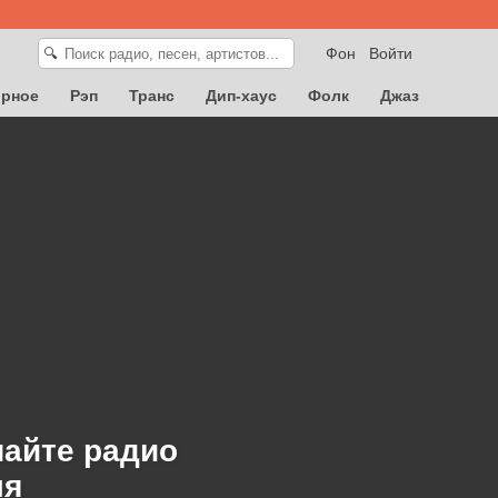
Фон
Войти
🔍
орное
Рэп
Транс
Дип-хаус
Фолк
Джаз
шайте радио
мя