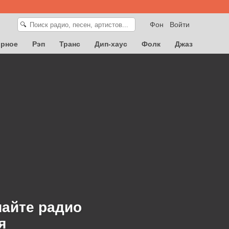
Фон
Войти
🔍
орное
Рэп
Транс
Дип-хаус
Фолк
Джаз
шайте радио
я