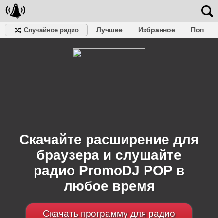
Лучшее
Избранное
Поп
Случайное радио
Клубное
Рок
Ретро
Шансон
Релакс
Разговорное
Рэп
Транс
Дип-хаус
Фолк
Джаз
Детское
Классическое
Скачайте расширение для
браузера и слушайте
радио PromoDJ POP в
любое время
Скачать программу для радио