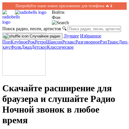
Попробуйте наше новое приложение для телефона 🔥📱
Войти
Фон
Поиск радио, песен, артистов
🔍
Лучшее
Избранное
Случайное радио
Поп
Клубное
Рок
Ретро
Шансон
Релакс
Разговорное
Рэп
Транс
Дип-
хаус
Фолк
Джаз
Детское
Классическое
Скачайте расширение для
браузера и слушайте Радио
Ночной звонок в любое
время