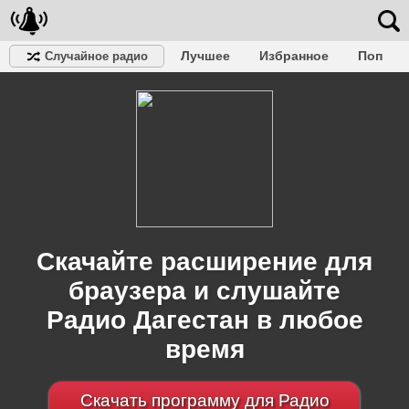
Лучшее
Избранное
Поп
Случайное радио
Клубное
Рок
Ретро
Шансон
Релакс
Разговорное
Рэп
Транс
Дип-хаус
Фолк
Джаз
Детское
Классическое
Скачайте расширение для
браузера и слушайте
Радио Дагестан в любое
время
Скачать программу для Радио