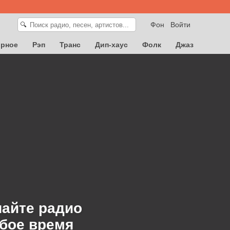
Фон
Войти
🔍
орное
Рэп
Транс
Дип-хаус
Фолк
Джаз
шайте радио
любое время