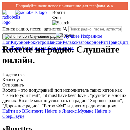
Попробуйте наше новое приложение для телефона 🔥📱
Войти
Фон
Поиск радио, песен, артистов
🔍
Лучшее
Избранное
Случайное радио
Поп
Клубное
Рок
Ретро
Шансон
Релакс
Разговорное
Рэп
Транс
Дип-
Roxette на радио. Слушайте
хаус
Фолк
Джаз
Детское
Классическое
онлайн.
Поделиться
Класснуть
Отправить
Roxette – это популряный поп исполнитель таких хитов как
"listen to your heart", "it must have been love", "joyride" и многих
других. Roxette можно услышать на радио "Хорошее радио",
"Дорожное радио", "Ретро ФМ" и других радиостанциях.
Найти во ВКонтакте
Найти в Яндекс.Музыке
Найти в
Сбер.Звуке
«Roxette»