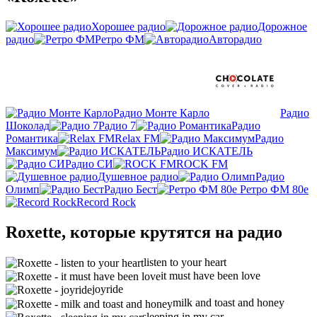
Хорошее радио
Дорожное
радио
Ретро ФМ
Авторадио
Радио Монте Карло
Радио
Шоколад
Радио 7
Радио
Романтика
Relax FM
Радио
Максимум
Радио ИСКАТЕЛЬ
Радио СИ
ROCK FM
Душевное радио
Радио
Олимп
Радио Бест
Ретро ФМ 80е
Record Rock
Roxette, которые крутятся на радио
listen to your heart
it must have been love
joyride
milk and toast and honey
sleeping in my car