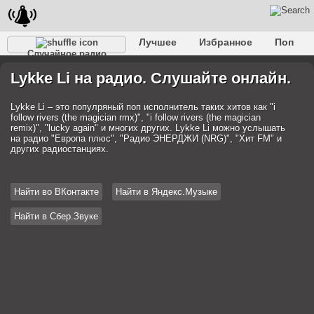
Лучшее
Избранное
Поп
Случайное радио
Клубное
Рок
Ретро
Шансон
Релакс
Lykke Li на радио. Слушайте онлайн.
Разговорное
Рэп
Транс
Дип-хаус
Фолк
Джаз
Детское
Классическое
Lykke Li – это популряный поп исполнитель таких хитов как "i
follow rivers (the magician rmx)", "i follow rivers (the magician
remix)", "lucky again" и многих других. Lykke Li можно услышать
на радио "Европа плюс", "Радио ЭНЕРДЖИ (NRG)", "Хит FM" и
других радиостанциях.
Найти во ВКонтакте
Найти в Яндекс.Музыке
Найти в Сбер.Звуке