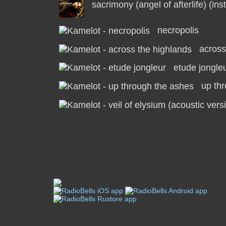
sacrimony (angel of afterlife) (ins
necropolis
across
etude jongle
up th