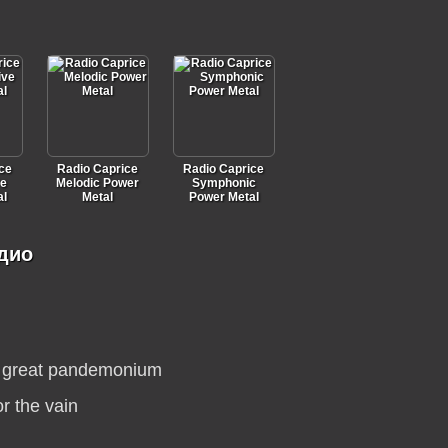
ce
Radio Caprice
Radio Caprice
ve
Melodic Power
Symphonic
al
Metal
Power Metal
адио
 great pandemonium
or the vain