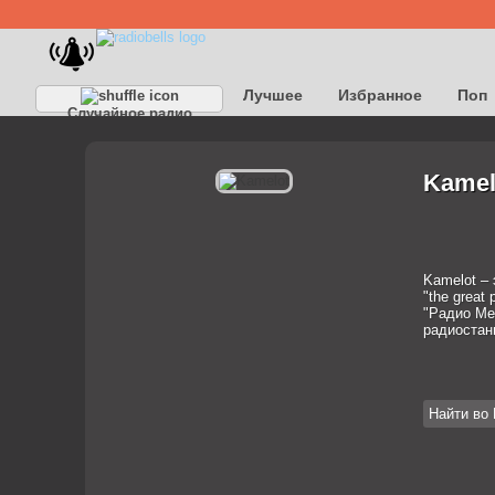
Лучшее
Избранное
Поп
Случайное радио
Детское
Классическое
Kamel
Kamelot – 
"the great
"Радио Мет
радиостан
Найти во 