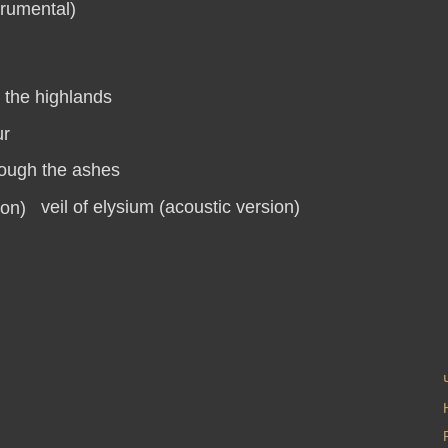
trumental)
 the highlands
ur
rough the ashes
veil of elysium (acoustic version)