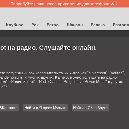
Попробуйте наше новое приложение для телефона 🔥📱
Клубное
Рок
Ретро
Шансон
Релакс
Разгов
ot на радио. Слушайте онлайн.
это популряный рок исполнитель таких хитов как "silverthorn", "veritas",
 pandemonium" и многих других. Kamelot можно услышать на радио
ал", "Радио Zefirot", "Radio Caprice Progressive Power Metal" и других
циях.
ВКонтакте
Найти в Яндекс.Музыке
Найти в Сбер.Звуке