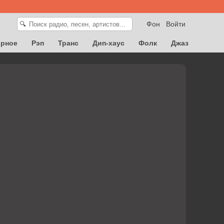
Фон
Войти
🔍
орное
Рэп
Транс
Дип-хаус
Фолк
Джаз