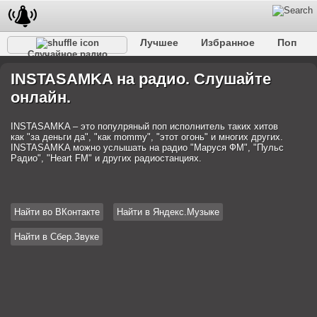
Лучшее
Избранное
Поп
Случайное радио
Клубное
Рок
Ретро
Шансон
Релакс
INSTASAMKA на радио. Слушайте
Разговорное
Рэп
Транс
Дип-хаус
Фолк
онлайн.
Джаз
Детское
Классическое
INSTASAMKA – это популряный поп исполнитель таких хитов
как "за деньги да", "как mommy", "этот огонь" и многих других.
INSTASAMKA можно услышать на радио "Маруся ФМ", "Пульс
Радио", "Heart FM" и других радиостанциях.
Найти во ВКонтакте
Найти в Яндекс.Музыке
Найти в Сбер.Звуке